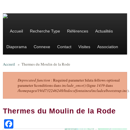
Aller au contenu principal
Accueil
Recherche Type
Références
Actualités
Diaporama
Connexe
Contact
Visites
Association
Accueil
»
Thermes du Moulin de la Rode
Deprecated function
: Required parameter $data follows optional
parameter $conditions dans
include_once()
(ligne
1439
dans
Message d'erreur
/homepages/19/d732246248/htdocs/fontaines/includes/bootstrap.inc
).
Thermes du Moulin de la Rode
Facebook