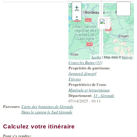
+
-
| Map data ©
Leaflet
Google
Cours les Bains (33)
Propriétés de guérisons:
Appareil digestif
Fièvres
Propriétée(s) de l'eau:
Minérale et ferrugineuse
Département:
33 - Gironde
07/14/2025 - 10:11
Parcours:
Carte des fontaines de Gironde
Dans le canton le Sud Gironde
Calculez votre itinéraire
Pour s'y rendre: