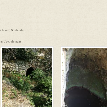
link is external)
u lieudit Soulandre
 pas d'écoulement