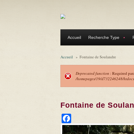
Aller au contenu principal
Accueil
Recherche Type
Accueil
»
Fontaine de Soulandre
Deprecated function
: Required par
/homepages/19/d732246248/htdocs/f
Message d'erreu
Fontaine de Soula
Facebook