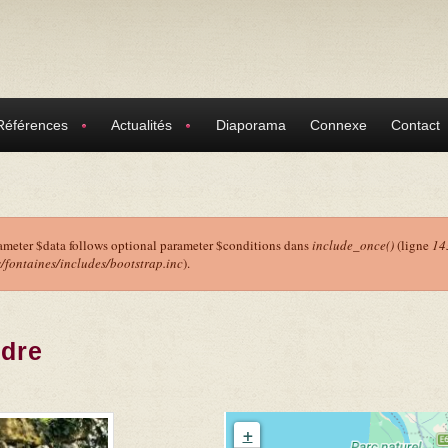
Références
Actualités
Diaporama
Connexe
Contact
ameter $data follows optional parameter $conditions dans
include_once()
(ligne
14
ontaines/includes/bootstrap.inc
).
r
ndre
+