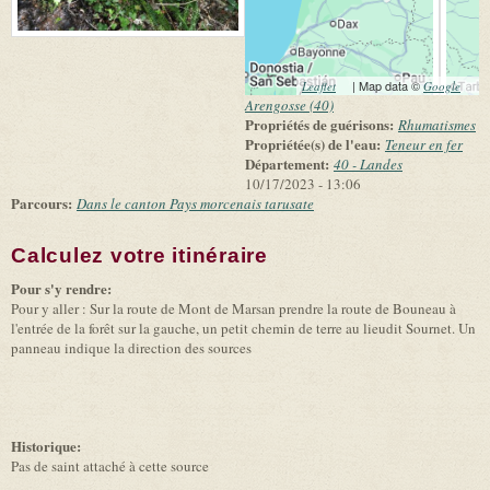
(link is external)
| Map data ©
(link 
Leaflet
Google
exter
Arengosse (40)
Propriétés de guérisons:
Rhumatismes
Propriétée(s) de l'eau:
Teneur en fer
Département:
40 - Landes
10/17/2023 - 13:06
Parcours:
Dans le canton Pays morcenais tarusate
Calculez votre itinéraire
(link is external)
Pour s'y rendre:
Pour y aller : Sur la route de Mont de Marsan prendre la route de Bouneau à
l'entrée de la forêt sur la gauche, un petit chemin de terre au lieudit Sournet. Un
panneau indique la direction des sources
Historique:
Pas de saint attaché à cette source