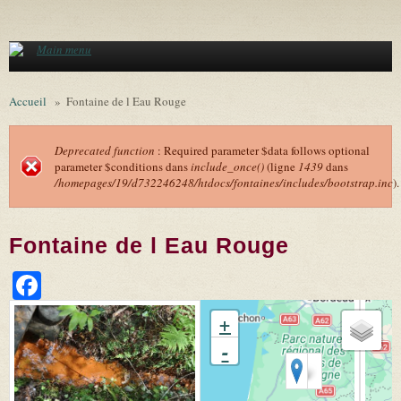
Aller au contenu principal
Main menu
Accueil
»
Fontaine de l Eau Rouge
Deprecated function
: Required parameter $data follows optional
parameter $conditions dans
include_once()
(ligne
1439
dans
Message d'erreur
/homepages/19/d732246248/htdocs/fontaines/includes/bootstrap.inc
).
Fontaine de l Eau Rouge
Facebook
+
-