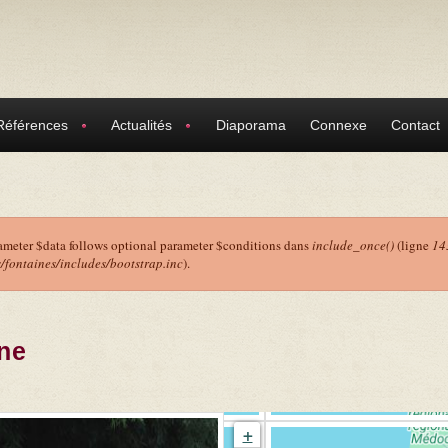
Références
Actualités
Diaporama
Connexe
Contact
ameter $data follows optional parameter $conditions dans
include_once()
(ligne
14
ontaines/includes/bootstrap.inc
).
r
ne
+