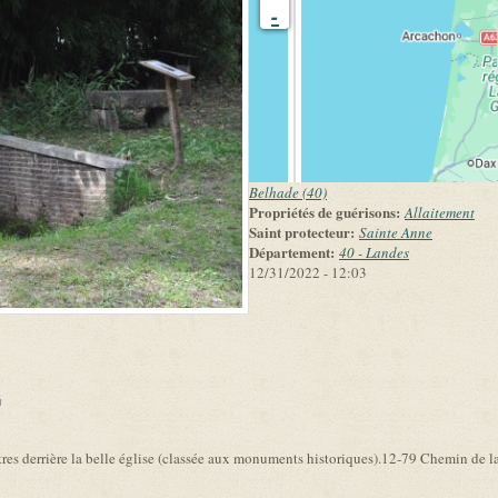
-
Belhade (40)
Propriétés de guérisons:
Allaitement
Saint protecteur:
Sainte Anne
Département:
40 - Landes
12/31/2022 - 12:03
link is external)
tres derrière la belle église (classée aux monuments historiques).12-79 Chemin de 