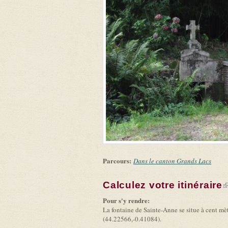
Parcours:
Dans le canton Grands Lacs
Calculez votre itinéraire
(
Pour s'y rendre:
La fontaine de Sainte-Anne se situe à cent mè
(44.22566,-0.41084).