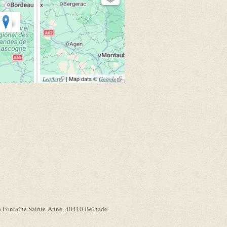
(link is external)
| Map data ©
(link is
Leaflet
Google
external)
la Fontaine Sainte-Anne, 40410 Belhade​