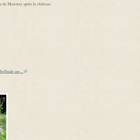
e de Moustey après le château.
belhade-un-...
(link is external)