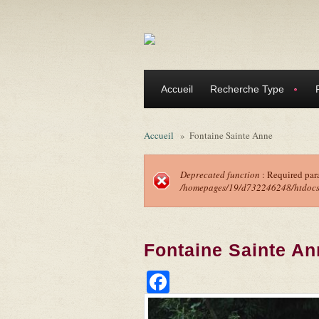
Aller au contenu principal
Accueil
Recherche Type
Accueil
»
Fontaine Sainte Anne
Deprecated function
: Required par
/homepages/19/d732246248/htdocs/f
Message d'erreu
Fontaine Sainte An
Facebook