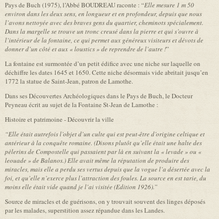
Pays de Buch (1975), l’Abbé BOUDREAU raconte : “
Elle mesure 1 m 50
environ dans les deux sens, en longueur et en profondeur, depuis que nous
l’avons nettoyée avec des braves gens du quartier, cheminots spécialement.
Dans la margelle se trouve un tronc creusé dans la pierre et qui s’ouvre à
l’intérieur de la fontaine, ce qui permet aux géné­reux visiteurs et dévots de
donner d’un côté et aux « loustics » de reprendre de l’autre !
”
La fontaine est surmontée d’un petit édifice avec une niche sur laquelle on
déchiffre les dates 1645 et 1650. Cette niche désormais vide abritait jusqu’en
1772 la statue de Saint-Jean, patron de Lamothe.
Dans ses Découvertes Archéolo­giques dans le Pays de Buch, le Docteur
Peyneau écrit au sujet de la Fontaine St-Jean de Lamothe :
Histoire et patrimoine - Découvrir la ville
“Elle était autre­fois l’objet d’un culte qui est peut-être d’origine celtique et
antérieur à la conquête romaine. (Disons plutôt qu’elle était une halte des
pèlerins de Compostelle qui passaient par là en suivant la « levade » ou «
leouade » de Balanos.) Elle avait même la réputation de produire des
miracles, mais elle a perdu ses vertus depuis que la vogue l’a désertée avec la
foi, et qu’elle n’exerce plus l’attraction des foules. La source en est tarie, du
moins elle était vide quand je l’ai visitée (Edition 1926).”
Source de miracles et de guérisons, on y trouvait souvent des linges déposés
par les malades, superstition assez répandue dans les Landes.