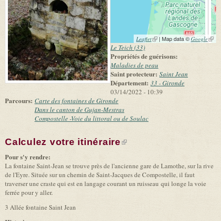
(link is external)
| Map data ©
(link 
Leaflet
Google
exter
Le Teich (33)
Propriétés de guérisons:
Maladies de peau
Saint protecteur:
Saint Jean
Département:
33 - Gironde
03/14/2022 - 10:39
Parcours:
Carte des fontaines de Gironde
Dans le canton de Gujan-Mestras
Compostelle -Voie du littoral ou de Soulac
Calculez votre itinéraire
(link is external)
Pour s'y rendre:
La fontaine Saint-Jean se trouve près de l'ancienne gare de Lamothe, sur la rive
de l'Eyre. Située sur un chemin de Saint-Jacques de Compostelle, il faut
traverser une craste qui est en langage courant un ruisseau qui longe la voie
ferrée pour y aller.
3 Allée fontaine Saint Jean