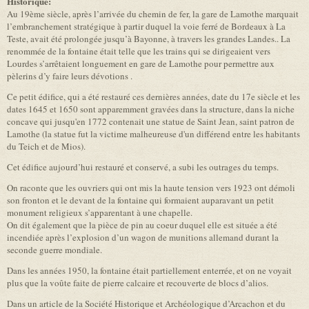
Historique:
Au 19ème siècle, après l’arrivée du chemin de fer, la gare de Lamothe marquait
l’embranchement stratégique à partir duquel la voie ferré de Bordeaux à La
Teste, avait été prolongée jusqu’à Bayonne, à travers les grandes Landes.. La
renommée de la fontaine était telle que les trains qui se dirigeaient vers
Lourdes s’arrêtaient longuement en gare de Lamothe pour permettre aux
pèlerins d’y faire leurs dévotions .
Ce petit édifice, qui a été restauré ces dernières années, date du 17e siècle et les
dates 1645 et 1650 sont apparemment gravées dans la structure, dans la niche
concave qui jusqu'en 1772 contenait une statue de Saint Jean, saint patron de
Lamothe (la statue fut la victime malheureuse d'un différend entre les habitants
du Teich et de Mios).
Cet édifice aujourd’hui restauré et conservé, a subi les outrages du temps.
On raconte que les ouvriers qui ont mis la haute tension vers 1923 ont démoli
son fronton et le devant de la fontaine qui formaient auparavant un petit
monument religieux s’apparentant à une chapelle.
On dit également que la pièce de pin au coeur duquel elle est située a été
incendiée après l’explosion d’un wagon de munitions allemand durant la
seconde guerre mondiale.
Dans les années 1950, la fontaine était partiellement enterrée, et on ne voyait
plus que la voûte faite de pierre calcaire et recouverte de blocs d’alios.
Dans un article de la Société Historique et Archéologique d’Arcachon et du