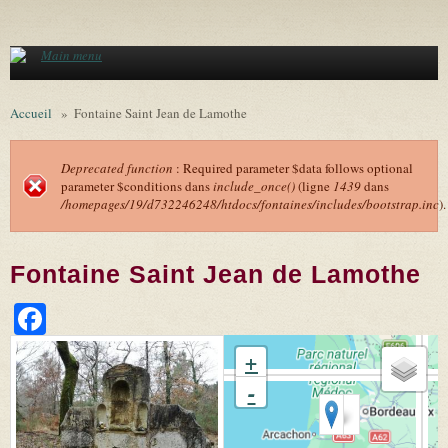
Aller au contenu principal
Main menu
Accueil
»
Fontaine Saint Jean de Lamothe
Deprecated function
: Required parameter $data follows optional
parameter $conditions dans
include_once()
(ligne
1439
dans
Message d'erreur
/homepages/19/d732246248/htdocs/fontaines/includes/bootstrap.inc
).
Fontaine Saint Jean de Lamothe
Facebook
+
-