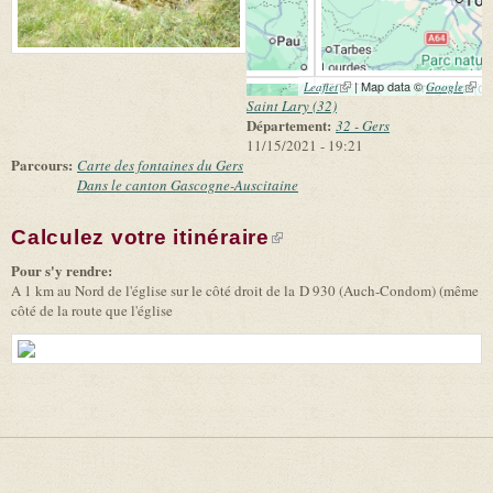
(link is external)
| Map data ©
(link 
Leaflet
Google
exter
Saint Lary (32)
Département:
32 - Gers
11/15/2021 - 19:21
Parcours:
Carte des fontaines du Gers
Dans le canton Gascogne-Auscitaine
Calculez votre itinéraire
(link is external)
Pour s'y rendre:
A 1 km au Nord de l'église sur le côté droit de la D 930 (Auch-Condom) (même
côté de la route que l'église