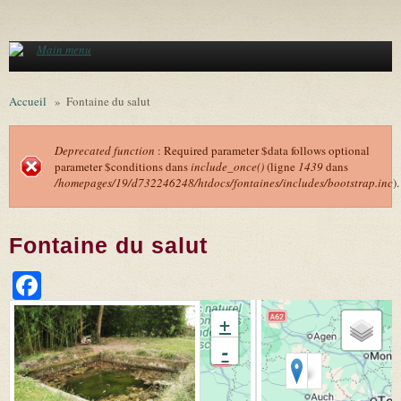
Aller au contenu principal
Main menu
Accueil
»
Fontaine du salut
Deprecated function
: Required parameter $data follows optional
parameter $conditions dans
include_once()
(ligne
1439
dans
Message d'erreur
/homepages/19/d732246248/htdocs/fontaines/includes/bootstrap.inc
).
Fontaine du salut
Facebook
+
-