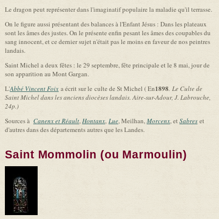
Le dragon peut représenter dans l'imaginatif populaire la maladie qu'il terrasse.
On le figure aussi présentant des balances à l'Enfant Jésus : Dans les plateaux
sont les âmes des justes. On le présente enfin pesant les âmes des coupables du
sang innocent, et ce dernier sujet n'était pas le moins en faveur de nos peintres
landais.
Saint Michel a deux fêtes : le 29 septembre, fête principale et le 8 mai, jour de
son apparition au Mont Gargan.
1898
L'
Abbé Vincent Foix
a écrit sur le culte de St Michel ( En
.
Le Culte de
Saint Michel dans les anciens diocèses landais
. Aire-sur-Adour, J. Labrouche,
24p.)
Sources à
Canenx et Réault
,
Hontanx
,
Lue
, Meilhan,
Morcenx
, et
Sabres
et
d'autres dans des départements autres que les Landes.
Saint Mommolin (ou Marmoulin)