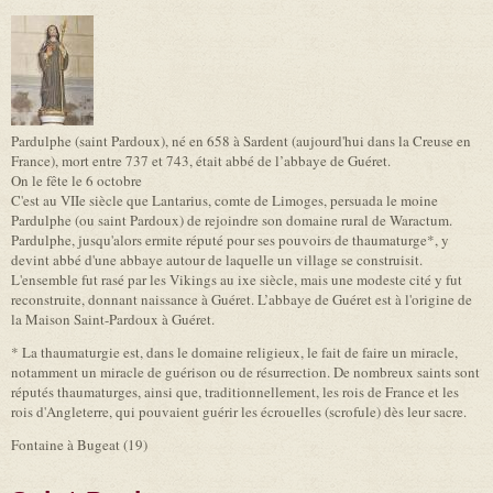
Pardulphe (saint Pardoux), né en 658 à Sardent (aujourd'hui dans la Creuse en
France), mort entre 737 et 743, était abbé de l’abbaye de Guéret.
On le fête le 6 octobre
C'est au VIIe siècle que Lantarius, comte de Limoges, persuada le moine
Pardulphe (ou saint Pardoux) de rejoindre son domaine rural de Waractum.
Pardulphe, jusqu'alors ermite réputé pour ses pouvoirs de thaumaturge*, y
devint abbé d'une abbaye autour de laquelle un village se construisit.
L'ensemble fut rasé par les Vikings au ixe siècle, mais une modeste cité y fut
reconstruite, donnant naissance à Guéret. L’abbaye de Guéret est à l'origine de
la Maison Saint-Pardoux à Guéret.
* La thaumaturgie est, dans le domaine religieux, le fait de faire un miracle,
notamment un miracle de guérison ou de résurrection. De nombreux saints sont
réputés thaumaturges, ainsi que, traditionnellement, les rois de France et les
rois d'Angleterre, qui pouvaient guérir les écrouelles (scrofule) dès leur sacre.
Fontaine à Bugeat (19)