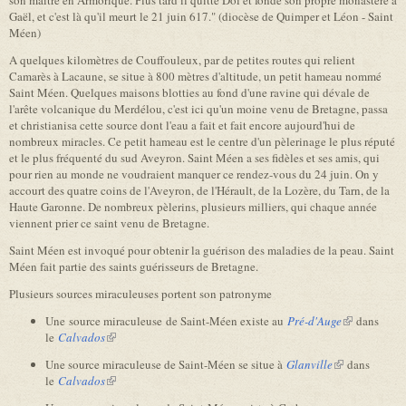
son maître en Armorique. Plus tard il quitte Dol et fonde son propre monastère à
Gaël, et c'est là qu'il meurt le 21 juin 617." (diocèse de Quimper et Léon - Saint
Méen)
A quelques kilomètres de Couffouleux, par de petites routes qui relient
Camarès à Lacaune, se situe à 800 mètres d'altitude, un petit hameau nommé
Saint Méen. Quelques maisons blotties au fond d'une ravine qui dévale de
l'arête volcanique du Merdélou, c'est ici qu'un moine venu de Bretagne, passa
et christianisa cette source dont l'eau a fait et fait encore aujourd'hui de
nombreux miracles. Ce petit hameau est le centre d'un pèlerinage le plus réputé
et le plus fréquenté du sud Aveyron. Saint Méen a ses fidèles et ses amis, qui
pour rien au monde ne voudraient manquer ce rendez-vous du 24 juin. On y
accourt des quatre coins de l'Aveyron, de l'Hérault, de la Lozère, du Tarn, de la
Haute Garonne. De nombreux pèlerins, plusieurs milliers, qui chaque année
viennent prier ce saint venu de Bretagne.
Saint Méen est invoqué pour obtenir la guérison des maladies de la peau. Saint
Méen fait partie des saints guérisseurs de Bretagne.
Plusieurs sources miraculeuses portent son patronyme
Une source miraculeuse de Saint-Méen existe au
Pré-d'Auge
(link is
dans
le
Calvados
(link is external)
external)
Une source miraculeuse de Saint-Méen se situe à
Glanville
(link is
dans
le
Calvados
(link is external)
external)