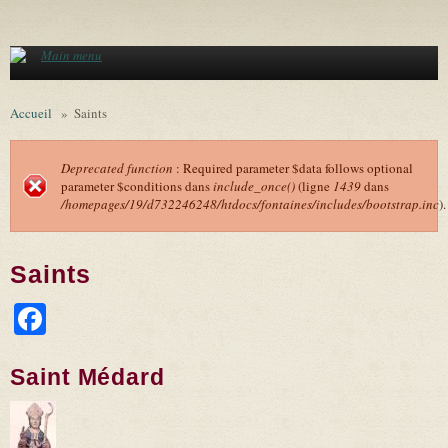
Aller au contenu principal
Main menu
Accueil
»
Saints
Deprecated function
: Required parameter $data follows optional
parameter $conditions dans
include_once()
(ligne
1439
dans
Message d'erreur
/homepages/19/d732246248/htdocs/fontaines/includes/bootstrap.inc
).
Saints
Facebook
Saint Médard