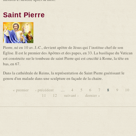
Saint Pierre
Pierre, né en 10 av. J.-C., devient apôtre de Jésus qui l’institue chef de son
Église. Il est le premier des Apôtres et des papes, en 33. La basilique du Vatican
est construite sur le tombeau de saint Pierre qui est crucifié à Rome, la tête en
bas, en 67.
Dans la cathédrale de Reims, la représentation de Saint Pierre guérissant le
genou d'un malade dans une sculpture en façade de la chaire.
« premier
‹ précédent
…
4
5
6
7
8
9
10
11
12
suivant ›
dernier »
Pages