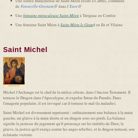
Une source miraculeuse de Saint-Méen existe à Carbec, commune
de
Fatouville-Grestain
(link is external)
dans l’
Eure
(link is external)
Une
fontaine miraculeuse Saint-Méen
à Treignac en Corrèze
Une fontaine Saint Méen à
Saint Méen le Gran
d en Ile et Vilaine
Saint Michel
Michel l’Archange est le chef de la milice céleste, dans l’Ancien Testament. Il
terrasse le Dragon dans l’Apocalypse, et expulse Satan du Paradis. Dans
l'imagerie populaire, il est invoqué car il terrasse le mal (la maladie).
Saint Michel est diversement représenté : ordinairement une balance à la main
gauche, un glaive à la main droite et un dragon sous ses pieds. La balance
signifie la justesse du jugement qu'il prononça sur les intérêts de Dieu; le
glaive, la justice qu'il exerça contre les anges rebelles; et le dragon terrassé, son
éclatante victoire.