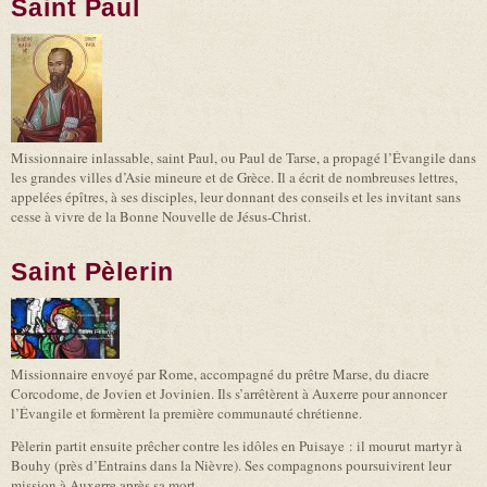
Saint Paul
Missionnaire inlassable, saint Paul, ou Paul de Tarse, a propagé l’Évangile dans
les grandes villes d’Asie mineure et de Grèce. Il a écrit de nombreuses lettres,
appelées épîtres, à ses disciples, leur donnant des conseils et les invitant sans
cesse à vivre de la Bonne Nouvelle de Jésus-Christ.
Saint Pèlerin
Missionnaire envoyé par Rome, accompagné du prêtre Marse, du diacre
Corcodome, de Jovien et Jovinien. Ils s’arrêtèrent à Auxerre pour annoncer
l’Évangile et formèrent la première communauté chrétienne.
Pèlerin partit ensuite prêcher contre les idôles en Puisaye : il mourut martyr à
Bouhy (près d’Entrains dans la Nièvre). Ses compagnons poursuivirent leur
mission à Auxerre après sa mort.