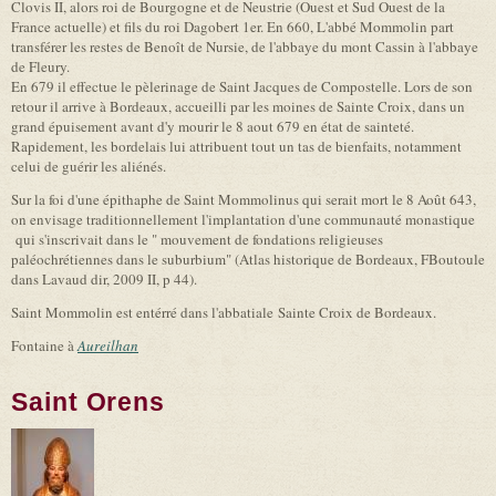
Clovis II, alors roi de Bourgogne et de Neustrie (Ouest et Sud Ouest de la
France actuelle) et fils du roi Dagobert 1er. En 660, L'abbé Mommolin part
transférer les restes de Benoît de Nursie, de l'abbaye du mont Cassin à l'abbaye
de Fleury.
En 679 il effectue le pèlerinage de Saint Jacques de Compostelle. Lors de son
retour il arrive à Bordeaux, accueilli par les moines de Sainte Croix, dans un
grand épuisement avant d'y mourir le 8 aout 679 en état de sainteté.
Rapidement, les bordelais lui attribuent tout un tas de bienfaits, notamment
celui de guérir les aliénés.
Sur la foi d'une épithaphe de Saint Mommolinus qui serait mort le 8 Août 643,
on envisage traditionnellement l'implantation d'une communauté monastique
qui s'inscrivait dans le " mouvement de fondations religieuses
paléochrétiennes dans le suburbium" (Atlas historique de Bordeaux, FBoutoule
dans Lavaud dir, 2009 II, p 44).
Saint Mommolin est entérré dans l'abbatiale Sainte Croix de Bordeaux.
Fontaine à
Aureilhan
Saint Orens