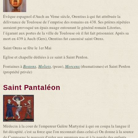
Évêque espagnol d'Auch au Vème siècle, Orentius à qui fut attribuée la
délivrance de Toulouse de l’emprise des romains en 438. Ses prières répétées
auraient provoqué un épais nuage entourant le général romain Litorius,
l’égarant aux portes de la ville de Toulouse où il fut fait prisonnier. Après sa
mort en 439 à Auch (Gers), Orentius fut canonisé saint Orens.
Saint Orens se fête le 1er Mai
Eglise et chapelle dédiées à ce saint à Saint Perdon.
Fontaines à
Bostens
,
Moliets
, (peau),
Morcenx
(rhumatismes) et Saint Perdon
(propriété privée)
Saint Pantaléon
Médecin à la cour de l'empereur Galère Martyrisé à qui on coupa la langue il
fut décapité. c'est sa force que l'on reconnait dans celui-ci On donne à la source
de Campagne le pouvoir d'aider aux premiers pas et à la parole des enfants