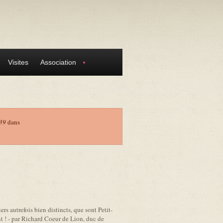
Visites
Association
39
dans
s autrefois bien distincts, que sont Petit-
t ! - par Richard Coeur de Lion, duc de