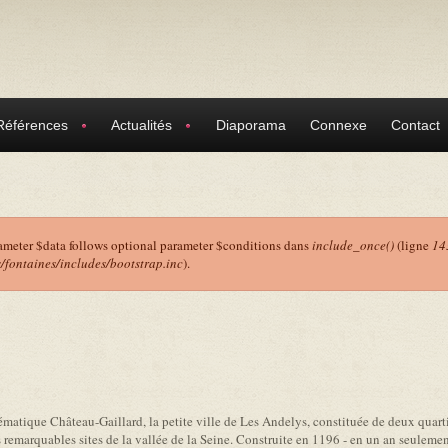
Références
Actualités
Diaporama
Connexe
Contact
ameter $data follows optional parameter $conditions dans
include_once()
(ligne
14
ontaines/includes/bootstrap.inc
).
r
atique Château-Gaillard, la petite ville de Les Andelys, constituée de deux quartier
remarquables sites de la vallée de la Seine. Construite en 1196 - en un an seulemen