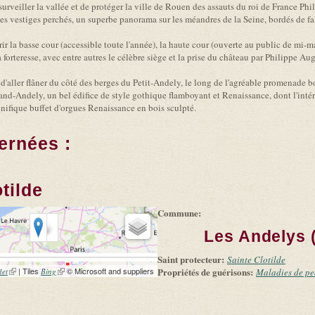
surveiller la vallée et de protéger la ville de Rouen des assauts du roi de France Phi
s vestiges perchés, un superbe panorama sur les méandres de la Seine, bordés de falai
ir la basse cour (accessible toute l'année), la haute cour (ouverte au public de mi-
la forteresse, avec entre autres le célèbre siège et la prise du château par Philippe 
d'aller flâner du côté des berges du Petit-Andely, le long de l'agréable promenade b
and-Andely, un bel édifice de style gothique flamboyant et Renaissance, dont l'inté
nifique buffet d'orgues Renaissance en bois sculpté.
ernées :
tilde
Commune:
Les Andelys 
Saint protecteur:
Sainte Clotilde
(link is external)
| Tiles
(link is external)
© Microsoft and suppliers
Propriétés de guérisons:
let
Bing
Maladies de p