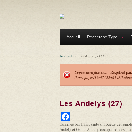
Aller au contenu principal
Accueil
Recherche Type
Accueil
»
Les Andelys (27)
Deprecated function
: Required par
/homepages/19/d732246248/htdocs/f
Message d'erreu
Les Andelys (27)
Facebook
Dominée par l'imposante silhouette de l'emblém
Andely et Grand-Andely, occupe l'un des plus 