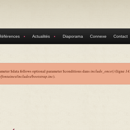
Références
Actualités
Diaporama
Connexe
Contact
ameter $data follows optional parameter $conditions dans
include_once()
(ligne
14
ontaines/includes/bootstrap.inc
).
r