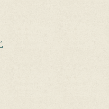
ne
eau