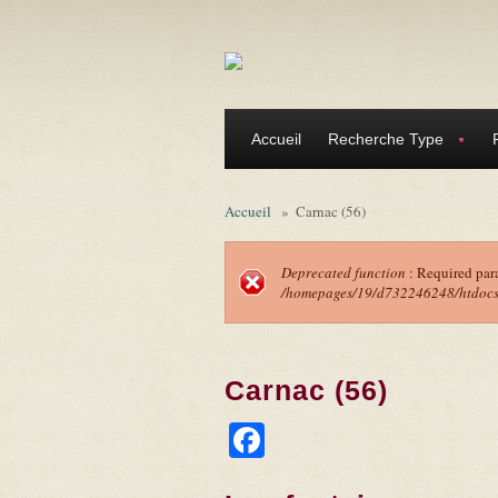
Aller au contenu principal
Accueil
Recherche Type
Accueil
»
Carnac (56)
Deprecated function
: Required par
/homepages/19/d732246248/htdocs/f
Message d'erreu
Carnac (56)
Facebook