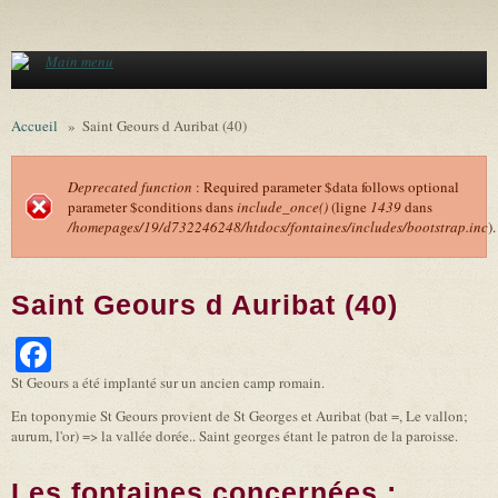
Aller au contenu principal
Main menu
Accueil
»
Saint Geours d Auribat (40)
Deprecated function
: Required parameter $data follows optional
parameter $conditions dans
include_once()
(ligne
1439
dans
Message d'erreur
/homepages/19/d732246248/htdocs/fontaines/includes/bootstrap.inc
).
Saint Geours d Auribat (40)
Facebook
St Geours a été implanté sur un ancien camp romain.
En toponymie St Geours provient de St Georges et Auribat (bat =, Le vallon;
aurum, l'or) => la vallée dorée.. Saint georges étant le patron de la paroisse.
Les fontaines concernées :