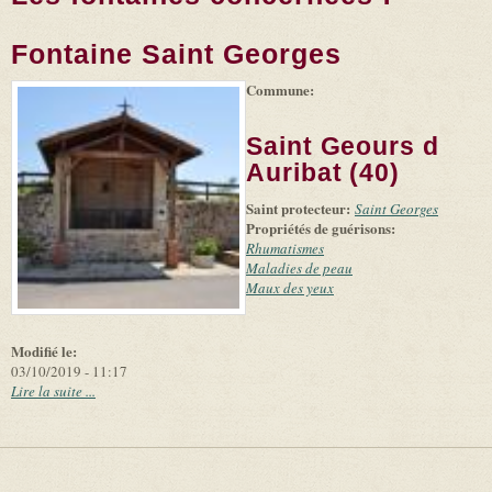
Fontaine Saint Georges
Commune:
(link is
|
Leaflet
+
external)
Tiles
Bing
(link is
©
-
Saint Geours d
external)
Microsoft
and
Auribat (40)
suppliers
Saint protecteur:
Saint Georges
Propriétés de guérisons:
Rhumatismes
Maladies de peau
Maux des yeux
Modifié le:
03/10/2019 - 11:17
Lire la suite ...