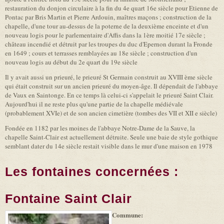
restauration du donjon circulaire à la fin du 4e quart 16e siècle pour Etienne de
Pontac par Bris Martin et Pierre Ardouin, maîtres maçons ; construction de la
chapelle, d'une tour au-dessus de la poterne de la deuxième enceinte et d'un
nouveau logis pour le parlementaire d'Affis dans la 1ère moitié 17e siècle ;
château incendié et détruit par les troupes du duc d'Epernon durant la Fronde
en 1649 ; cours et terrasses remblayées au 18e siècle ; construction d'un
nouveau logis au début du 2e quart du 19e siècle
Il y avait aussi un prieuré, le prieuré St Germain construit au XVIII ème siècle
qui était construit sur un ancien prieuré du moyen-âge. Il dépendait de l'abbaye
de Vaux en Saintonge. En ce temps là celui-ci s'appelait le prieuré Saint Clair.
Aujourd'hui il ne reste plus qu'une partie de la chapelle médiévale
(probablement XVIe) et de son ancien cimetière (tombes des VII et XII e siècle)
Fondée en 1182 par les moines de l'abbaye Notre-Dame de la Sauve, la
chapelle Saint-Clair est actuellement détruite. Seule une baie de style gothique
semblant dater du 14e siècle restait visible dans le mur d'une maison en 1978
Les fontaines concernées :
Fontaine Saint Clair
Commune:
(link is
|
Leaflet
+
external)
Tiles
Bing