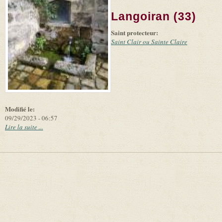
(link is
©
-
Langoiran (33)
external)
Microsoft
and
Saint protecteur:
suppliers
Saint Clair ou Sainte Claire
Modifié le:
09/29/2023 - 06:57
Lire la suite ...