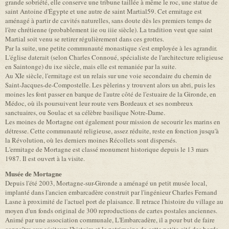
grande sobriété, elle conserve une tribune taillée à même le roc, une statue de
saint Antoine d'Égypte et une autre de saint Martial59. Cet ermitage est
aménagé à partir de cavités naturelles, sans doute dès les premiers temps de
l'ère chrétienne (probablement iie ou iiie siècle). La tradition veut que saint
Martial soit venu se retirer régulièrement dans ces grottes.
Par la suite, une petite communauté monastique s'est employée à les agrandir.
L'église daterait (selon Charles Connoué, spécialiste de l'architecture religieuse
en Saintonge) du ixe siècle, mais elle est remaniée par la suite.
Au XIe siècle, l'ermitage est un relais sur une voie secondaire du chemin de
Saint-Jacques-de-Compostelle. Les pèlerins y trouvent alors un abri, puis les
moines les font passer en barque de l'autre côté de l'estuaire de la Gironde, en
Médoc, où ils poursuivent leur route vers Bordeaux et ses nombreux
sanctuaires, ou Soulac et sa célèbre basilique Notre-Dame.
Les moines de Mortagne ont également pour mission de secourir les marins en
détresse. Cette communauté religieuse, assez réduite, reste en fonction jusqu'à
la Révolution, où les derniers moines Récollets sont dispersés.
L'ermitage de Mortagne est classé monument historique depuis le 13 mars
1987. Il est ouvert à la visite.
Musée de Mortagne
Depuis l'été 2003, Mortagne-sur-Gironde a aménagé un petit musée local,
implanté dans l'ancien embarcadère construit par l'ingénieur Charles Fernand
Lasne à proximité de l'actuel port de plaisance. Il retrace l'histoire du village au
moyen d'un fonds original de 300 reproductions de cartes postales anciennes.
Animé par une association communale, L'Embarcadère, il a pour but de faire