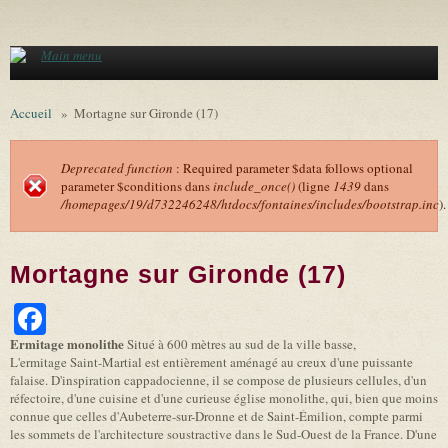
Aller au contenu principal
Main menu
Accueil
»
Mortagne sur Gironde (17)
Deprecated function
: Required parameter $data follows optional
parameter $conditions dans
include_once()
(ligne
1439
dans
Message d'erreur
/homepages/19/d732246248/htdocs/fontaines/includes/bootstrap.inc
).
Mortagne sur Gironde (17)
Facebook
Ermitage monolithe
Situé à 600 mètres au sud de la ville basse,
L'ermitage Saint-Martial est entièrement aménagé au creux d'une puissante
falaise. D'inspiration cappadocienne, il se compose de plusieurs cellules, d'un
réfectoire, d'une cuisine et d'une curieuse église monolithe, qui, bien que moins
connue que celles d'Aubeterre-sur-Dronne et de Saint-Émilion, compte parmi
les sommets de l'architecture soustractive dans le Sud-Ouest de la France. D'une