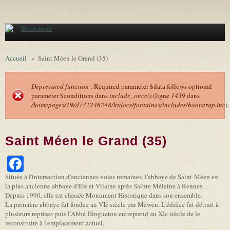
Aller au contenu principal
Main menu
Accueil
»
Saint Méen le Grand (35)
Deprecated function
: Required parameter $data follows optional
parameter $conditions dans
include_once()
(ligne
1439
dans
Message d'erreur
/homepages/19/d732246248/htdocs/fontaines/includes/bootstrap.inc
).
Saint Méen le Grand (35)
Facebook
Située à l'intersection d'anciennes voies romaines, l'abbaye de Saint-Méen est
la plus ancienne abbaye d'Ille et Vilaine après Sainte Mélaine à Rennes.
Depuis 1990, elle est classée Monument Historique dans son ensemble.
La première abbaye fut fondée au VIè siècle par Méwen. L'édifice fut détruit à
plusieurs reprises puis l’Abbé Hingueton entreprend au XIe siècle de le
reconstruire à l'emplacement actuel.