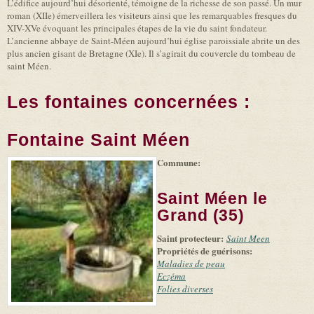
L’édifice aujourd’hui désorienté, témoigne de la richesse de son passé. Un mur
roman (XIIe) émerveillera les visiteurs ainsi que les remarquables fresques du
XIV-XVe évoquant les principales étapes de la vie du saint fondateur.
L’ancienne abbaye de Saint-Méen aujourd’hui église paroissiale abrite un des
plus ancien gisant de Bretagne (XIe). Il s’agirait du couvercle du tombeau de
saint Méen.
Les fontaines concernées :
Fontaine Saint Méen
Commune:
(link is
|
Leaflet
+
external)
Tiles
Bing
(link is
©
-
Saint Méen le
external)
Microsoft
and
Grand (35)
suppliers
Saint protecteur:
Saint Meen
Propriétés de guérisons:
Maladies de peau
Eczéma
Folies diverses