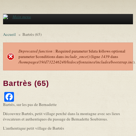
Aller au contenu principal
Main menu
Accueil
»
Bartrès (65)
Deprecated function
: Required parameter $data follows optional
parameter $conditions dans
include_once()
(ligne
1439
dans
Message d'erreur
/homepages/19/d732246248/htdocs/fontaines/includes/bootstrap.inc
).
Bartrès (65)
Facebook
Bartrès, sur les pas de Bernadette
Découvrez Bartrès, petit village perché dans la montagne avec ses lieux
évocateurs et authentiques du passage de Bernadette Soubirous.
L'authentique petit village de Bartrès