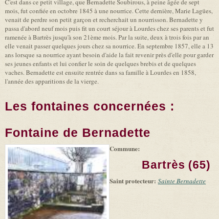
C'est dans ce petit village, que Bernadette Soubirous, à peine âgée de sept
mois, fut confiée en octobre 1845 à une nourrice. Cette dernière, Marie Lagües,
venait de perdre son petit garçon et recherchait un nourrisson. Bernadette y
passa d'abord neuf mois puis fit un court séjour à Lourdes chez ses parents et fut
ramenée à Bartrès jusqu'à son 21ème mois. Par la suite, deux à trois fois par an
elle venait passer quelques jours chez sa nourrice. En septembre 1857, elle a 13
ans lorsque sa nourrice ayant besoin d'aide la fait revenir près d'elle pour garder
ses jeunes enfants et lui confier le soin de quelques brebis et de quelques
vaches. Bernadette est ensuite rentrée dans sa famille à Lourdes en 1858,
l'année des apparitions de la vierge.
Les fontaines concernées :
Fontaine de Bernadette
Commune:
(link is
|
Leaflet
+
external)
Tiles
Bing
Bartrès (65)
(link is
©
-
external)
Microsoft
Saint protecteur:
Sainte Bernadette
and
suppliers