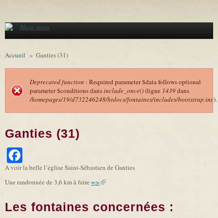
Aller au contenu principal
Main menu
Accueil
»
Ganties (31)
Deprecated function
: Required parameter $data follows optional
parameter $conditions dans
include_once()
(ligne
1439
dans
Message d'erreur
/homepages/19/d732246248/htdocs/fontaines/includes/bootstrap.inc
).
Ganties (31)
Facebook
A voir la belle l’église Saint-Sébastien de Ganties
Une randonnée de 3,6 km à faire
=>
(link is external)
Les fontaines concernées :