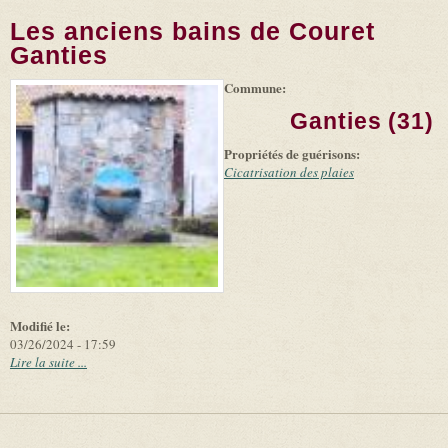
Les anciens bains de Couret
Ganties
Commune:
(link is
|
Leaflet
+
external)
Tiles
Bing
Ganties (31)
(link is
©
-
external)
Microsoft
Propriétés de guérisons:
and
suppliers
Cicatrisation des plaies
Modifié le:
03/26/2024 - 17:59
Lire la suite ...