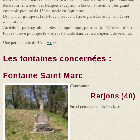
découvrir l'intérieur. Ses fresques exceptionnelles constituent le plus grand
ensemble pictural du 13ème siècle en Aquitaine.
Des visites, groupe et individuels, peuvent être organisées toute l'année sur
réservation.
Au dehors, parking, abri, tables de pique-nique, promenades fléchées, toilettes,
tout est prévu pour que le visiteur s’attarde dans ce lieu empreint de sérénité.
Une petite rando de 5 km
=>
(link is external)
Les fontaines concernées :
Fontaine Saint Marc
Commune:
(link is
|
Leaflet
+
external)
Tiles
Bing
Retjons (40)
(link is
©
-
external)
Microsoft
Saint protecteur:
Saint Marc
and
suppliers