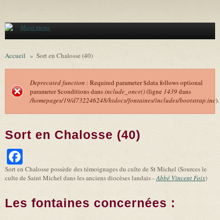
Aller au contenu principal
Main menu
Accueil
»
Sort en Chalosse (40)
Deprecated function
: Required parameter $data follows optional
parameter $conditions dans
include_once()
(ligne
1439
dans
Message d'erreur
/homepages/19/d732246248/htdocs/fontaines/includes/bootstrap.inc
).
Sort en Chalosse (40)
Facebook
Sort en Chalosse possède des témoignages du culte de St Michel (Sources le
culte de Saint Michel dans les anciens diocèses landais -
Abbé Vincent Foix
)
Les fontaines concernées :