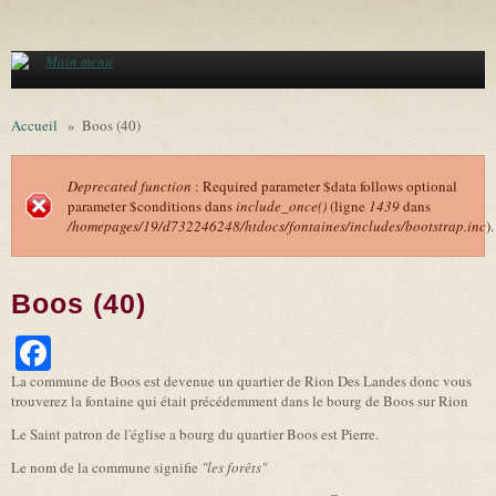
Aller au contenu principal
Main menu
Accueil
»
Boos (40)
Deprecated function
: Required parameter $data follows optional
parameter $conditions dans
include_once()
(ligne
1439
dans
Message d'erreur
/homepages/19/d732246248/htdocs/fontaines/includes/bootstrap.inc
).
Boos (40)
Facebook
La commune de Boos est devenue un quartier de Rion Des Landes donc vous
trouverez la fontaine qui était précédemment dans le bourg de Boos sur Rion
Le Saint patron de l'église a bourg du quartier Boos est Pierre.
Le nom de la commune signifie
"les forêts"