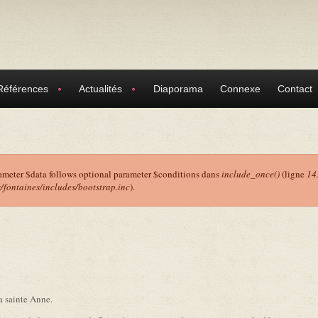
Références
Actualités
Diaporama
Connexe
Contact
ameter $data follows optional parameter $conditions dans
include_once()
(ligne
14
ontaines/includes/bootstrap.inc
).
r
 sainte Anne.