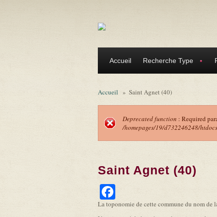
Aller au contenu principal
Accueil
Recherche Type
Accueil
»
Saint Agnet (40)
Deprecated function
: Required par
/homepages/19/d732246248/htdocs/f
Message d'erreu
Saint Agnet (40)
Facebook
La toponomie de cette commune du nom de la