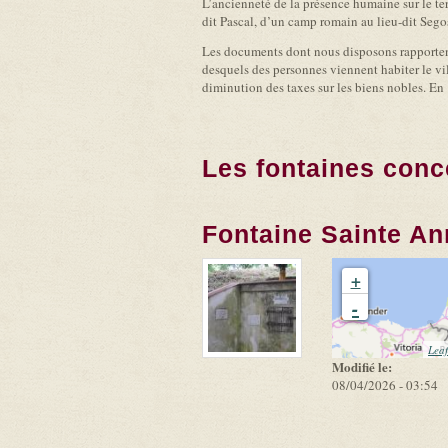
L’ancienneté de la présence humaine sur le te
dit Pascal, d’un camp romain au lieu-dit Sego
Les documents dont nous disposons rapportent 
desquels des personnes viennent habiter le vil
diminution des taxes sur les biens nobles. En 
Les fontaines conc
Fontaine Sainte An
+
-
Leaf
Modifié le:
08/04/2026 - 03:54