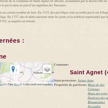
rritoire de la commune de Saint-Agnet est attestée, notamment par la découverte en
s et par la mise au jour d’un oppidum des Tarusates.
un certain nombre de faits. En 1315, des privilèges sont accordés par le roi d’Angl
lage. En 1757, des rivalités naissent entre les jurats et la noblesse représentée par
1762, sa requête est refusée.
ernées :
ne
Commune:
Saint Agnet (
Saint protecteur:
Sainte Anne
(link is external)
| Tiles
(link is external)
© Microsoft and suppliers
Propriétés de guérisons:
let
Bing
Maux de tête
Coliques
Maux des reins
Douleurs des j
Rhumatismes
Fécondité