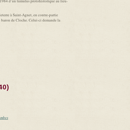
 1984 d’un tumulus protohistorique au lieu-
eterre à Saint-Agnet, en contre-partie
 le baron de Cloche. Celui-ci demande la
40)
ambes