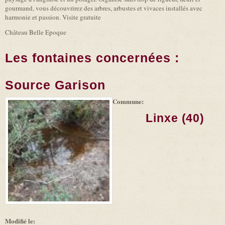
gourmand, vous découvrirez des arbres, arbustes et vivaces installés avec
harmonie et passion. Visite gratuite
Château Belle Epoque
Les fontaines concernées :
Source Garison
Commune:
(link is
|
Leaflet
+
external)
Tiles
Bing
Linxe (40)
(link is
©
-
external)
Microsoft
and
suppliers
Modifié le: