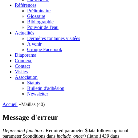
Références
Préliminaire
Glossaire
Bibliographie
Pouvoir de l'eau
Actualités
Dernières fontaines visitées
A venir
Groupe Facebook
Diaporama
Connexe
Contact
Visites
Association
Statuts
Bulletin d'adhésion
Newsletter
Accueil
»
Maillas (40)
Message d'erreur
Deprecated function
: Required parameter $data follows optional
parameter $conditions dans
include_once()
(ligne
1439
dans