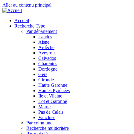
Aller au contenu principal
Accueil
Recherche Type
Par département
Landes
Aisne
Ardèche
Aveyron
Calvados
Charentes
Dordogne
Gers
Gironde
Haute Garonne
Hautes Pyrénées
Ile et Vilaine
Lot et Garonne
Marne
Pas de Calais
Vaucluse
Par commune
Recherche multicritère
Par mot clé