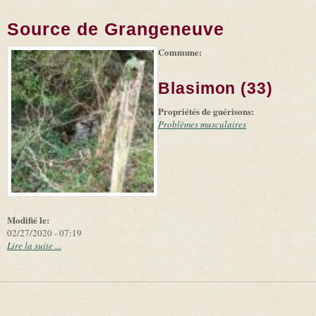
Source de Grangeneuve
Commune:
(link is
|
Leaflet
+
external)
Tiles
Bing
(link is
©
-
Blasimon (33)
external)
Microsoft
and
Propriétés de guérisons:
suppliers
Problèmes musculaires
Modifié le:
02/27/2020 - 07:19
Lire la suite ...