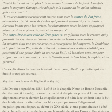
"Sept à huit cent mètres plus loin on trouve la source de la foret. Autrefois
dans la moyenne Gamage, très adaptée à la culture du lin qu'on cultivait
grâce à celle-ci..."
"Si vous continuez sur trois cent mètres, vous avez la
source du Pin franc
dénommées ainsi à cause de l'arbre qui pousse à proximité, cette dernière
s'avérait bonne pour, les varices, les rhumatismes (avec la boue appliquée),
même aussi les eczémas de peau et les rougeurs".
Une
cinquième source celle de Grangeneuve
, on y faisait avec le cresson qui y
poussait des emplâtres qui avaient la vertu les luxures musculaires
La suivante était une source avec trois résurgences, la Rougeotte, la Doublette
et la fontaine du Pin, cette dernière où a retrouvé des vestiges néolithiques à
proximité d'une grotte. Enfin la source du Bail , où les mères venaient pour
soigner un abcès au sein à cause de l'allaitement de leur bébé, les aphtes et les
gersures"
Ces explications l'auteur les tenaient d'une dame, fille d'un puisatier qui avait
étudié toutes ces sources.
Veyrine dans le mur de l'église (La Veyrie).
Léo Drouin a signalé en 1884, à côté de la chapelle Notre-de-Bonne-Nouvelle
de Blasimon (Gironde), un menhir couché et des pierres pouvant former un
alignement avec ce dernier. La chapelle aurait été bâtie à cet endroit dans le but
de christianiser un site païen. Les blocs ayant pu former l’alignement
mégalithique ont disparu au début du XXe siècle, et une pierre, dressée à côté
de la chapelle, est considérée comme le menhir décrit par Drouyn. Une révision