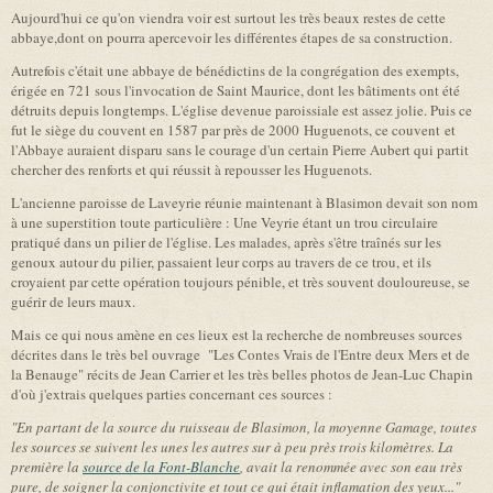
Aujourd'hui ce qu'on viendra voir est surtout les très beaux restes de cette
abbaye,dont on pourra apercevoir les différentes étapes de sa construction.
Autrefois c'était une abbaye de bénédictins de la congrégation des exempts,
érigée en 721 sous l'invocation de Saint Maurice, dont les bâtiments ont été
détruits depuis longtemps. L'église devenue paroissiale est assez jolie. Puis ce
fut le siège du couvent en 1587 par près de 2000 Huguenots, ce couvent et
l'Abbaye auraient disparu sans le courage d'un certain Pierre Aubert qui partit
chercher des renforts et qui réussit à repousser les Huguenots.
L'ancienne paroisse de Laveyrie réunie maintenant à Blasimon devait son nom
à une superstition toute particulière : Une Veyrie étant un trou circulaire
pratiqué dans un pilier de l'église. Les malades, après s'être traînés sur les
genoux autour du pilier, passaient leur corps au travers de ce trou, et ils
croyaient par cette opération toujours pénible, et très souvent douloureuse, se
guérir de leurs maux.
Mais ce qui nous amène en ces lieux est la recherche de nombreuses sources
décrites dans le très bel ouvrage "Les Contes Vrais de l'Entre deux Mers et de
la Benauge" récits de Jean Carrier et les très belles photos de Jean-Luc Chapin
d'où j'extrais quelques parties concernant ces sources :
"En partant de la source du ruisseau de Blasimon, la moyenne Gamage, toutes
les sources se suivent les unes les autres sur à peu près trois kilomètres. La
première la
source de la Font-Blanche
, avait la renommée avec son eau très
pure, de soigner la conjonctivite et tout ce qui était inflamation des yeux..."