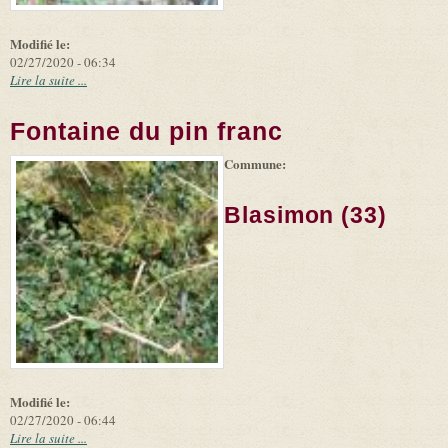
Modifié le:
02/27/2020 - 06:34
Lire la suite ...
Fontaine du pin franc
Commune:
(link is
|
Leaflet
+
external)
Tiles
Bing
(link is
©
-
Blasimon (33)
external)
Microsoft
and
suppliers
Modifié le:
02/27/2020 - 06:44
Lire la suite ...