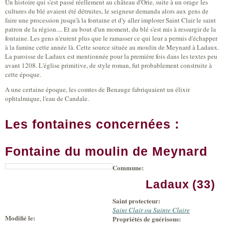
Un histoire qui s'est passé réellement au château d'Orie, suite à un orage les
cultures du blé avaient été détruites, le seigneur demanda alors aux gens de
faire une procession jusqu'à la fontaine et d'y aller implorer Saint Clair le saint
patron de la région.... Et au bout d'un moment, du blé s'est mis à ressurgir de la
fontaine. Les gens n'eurent plus que le ramasser ce qui leur a permis d'échapper
à la famine cette année là. Cette source située au moulin de Meynard à Ladaux.
La paroisse de Ladaux est mentionnée pour la première fois dans les textes peu
avant 1208. L'église primitive, de style roman, fut probablement construite à
cette époque.
A une certaine époque, les comtes de Benauge fabriquaient un élixir
ophtalmique, l'eau de Candale.
Les fontaines concernées :
Fontaine du moulin de Meynard
Commune:
|
Leaflet
+
Tiles
Ladaux (33)
©
Bing
-
Microsoft
Saint protecteur:
and
suppliers
Saint Clair ou Sainte Claire
Modifié le:
Propriétés de guérisons: