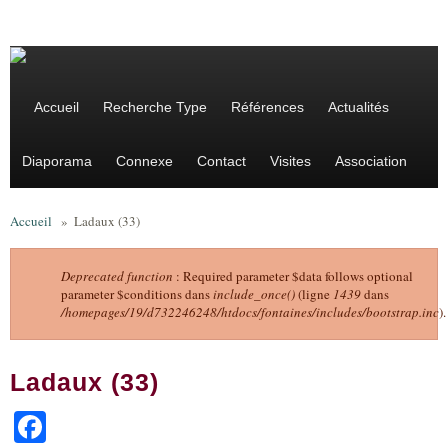
Aller au contenu principal
Accueil
Recherche Type
Références
Actualités
Diaporama
Connexe
Contact
Visites
Association
Accueil
»
Ladaux (33)
Deprecated function
: Required parameter $data follows optional
parameter $conditions dans
include_once()
(ligne
1439
dans
Message d'erreur
/homepages/19/d732246248/htdocs/fontaines/includes/bootstrap.inc
).
Ladaux (33)
Facebook