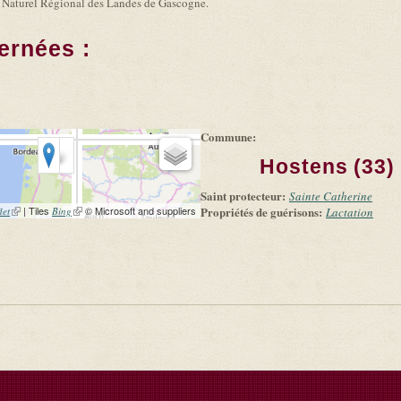
c Naturel Régional des Landes de Gascogne.
ernées :
Commune:
Hostens (33)
Saint protecteur:
Sainte Catherine
(link is external)
| Tiles
(link is external)
© Microsoft and suppliers
Propriétés de guérisons:
let
Bing
Lactation