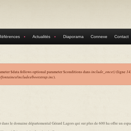
Références
Actualités
Diaporama
Connexe
Contact
ameter $data follows optional parameter $conditions dans
include_once()
(ligne
14
ontaines/includes/bootstrap.inc
).
r
ans le domaine départemental Gérard Lagors qui sur plus de 600 ha offre un espac