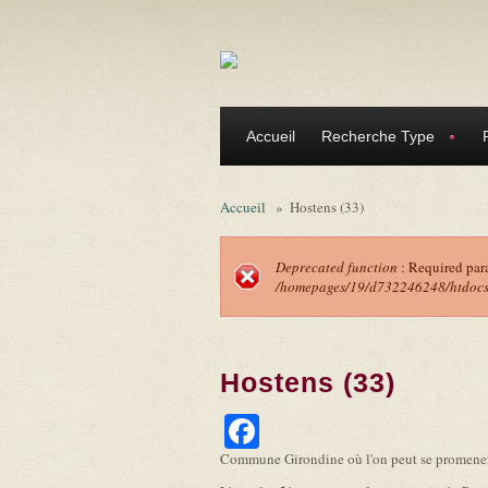
Aller au contenu principal
Accueil
Recherche Type
Accueil
»
Hostens (33)
Deprecated function
: Required par
/homepages/19/d732246248/htdocs/f
Message d'erreu
Hostens (33)
Facebook
Commune Girondine où l'on peut se promener d