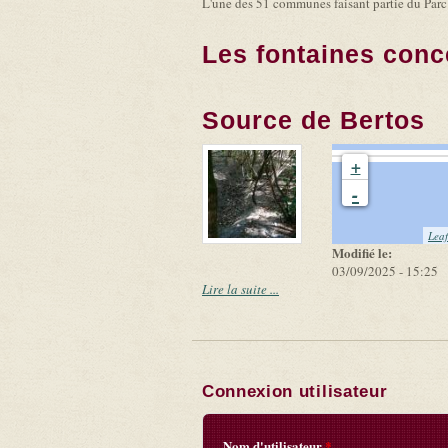
L'une des 51 communes faisant partie du Par
Les fontaines conc
Source de Bertos
+
-
Leaf
Modifié le:
03/09/2025 - 15:25
Lire la suite ...
Connexion utilisateur
Nom d'utilisateur
*