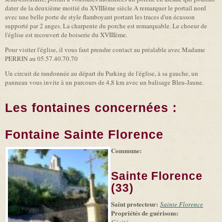
dater de la deuxième moitié du XVIIIème siècle A remarquer le portail nord
avec une belle porte de style flamboyant portant les traces d'un écusson
supporté par 2 anges. La charpente du porche est remarquable. Le choeur de
l'église est recouvert de boiserie du XVIIIème.
Pour visiter l'église, il vous faut prendre contact au préalable avec Madame
PERRIN au 05.57.40.70.70
Un circuit de randonnée au départ du Parking de l'église, à sa gauche, un
panneau vous invite à un parcours de 4,8 km avec un balisage Bleu-Jaune.
Les fontaines concernées :
Fontaine Sainte Florence
Commune:
(link is
|
Leaflet
+
external)
Tiles
Bing
(link is
©
-
Sainte Florence
external)
Microsoft
and
(33)
suppliers
Saint protecteur:
Sainte Florence
Propriétés de guérisons: