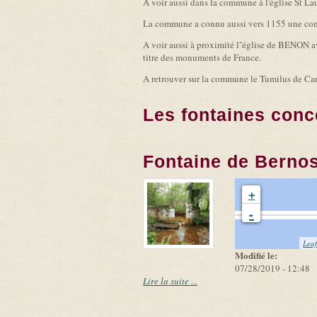
A voir aussi dans la commune à l'église St Laur
La commune a connu aussi vers 1155 une comma
A voir aussi à proximité l''église de BENON av
titre des monuments de France.
A retrouver sur la commune le Tumilus de C
Les fontaines conc
Fontaine de Berno
+
-
Leaf
Modifié le:
07/28/2019 - 12:48
Lire la suite ...