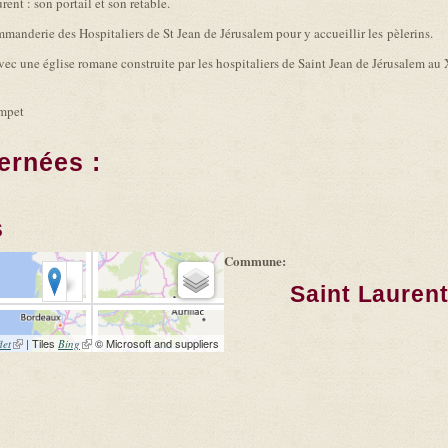
ent : son portail et son retable.
nderie des Hospitaliers de St Jean de Jérusalem pour y accueillir les pèlerins.
ec une église romane construite par les hospitaliers de Saint Jean de Jérusalem au XI
ampet
ernées :
s
Commune:
Saint Lauren
(link is external)
| Tiles
(link is external)
© Microsoft and suppliers
let
Bing