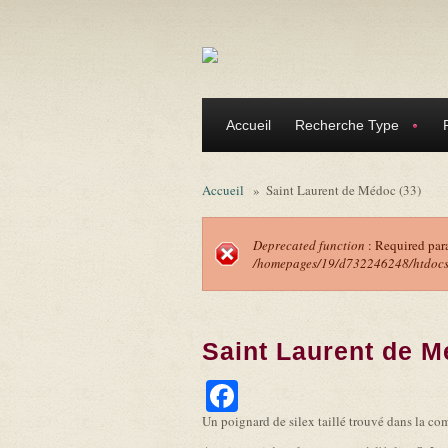
Aller au contenu principal
Accueil
Recherche Type
Accueil
»
Saint Laurent de Médoc (33)
Deprecated function
: Required par
/homepages/19/d732246248/htdocs/f
Message d'erreu
Saint Laurent de M
Facebook
Un poignard de silex taillé trouvé dans la 