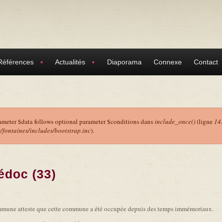
Références
Actualités
Diaporama
Connexe
Contact
ameter $data follows optional parameter $conditions dans
include_once()
(ligne
14
ontaines/includes/bootstrap.inc
).
r
édoc (33)
commune atteste que cette commune a été occupée depuis des temps immémoriaux.