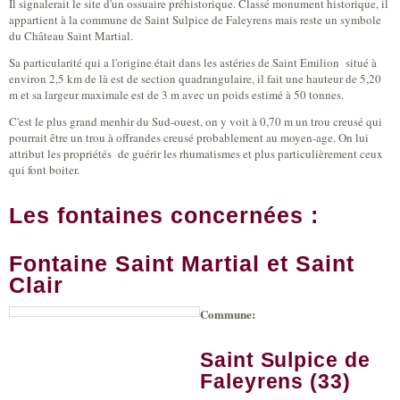
Il signalerait le site d'un ossuaire préhistorique. Classé monument historique, il
appartient à la commune de Saint Sulpice de Faleyrens mais reste un symbole
du Château Saint Martial.
Sa particularité qui a l'origine était dans les astéries de Saint Emilion situé à
environ 2,5 km de là est de section quadrangulaire, il fait une hauteur de 5,20
m et sa largeur maximale est de 3 m avec un poids estimé à 50 tonnes.
C'est le plus grand menhir du Sud-ouest, on y voit à 0,70 m un trou creusé qui
pourrait être un trou à offrandes creusé probablement au moyen-age. On lui
attribut les propriétés de guérir les rhumatismes et plus particulièrement ceux
qui font boiter.
Les fontaines concernées :
Fontaine Saint Martial et Saint
Clair
Commune:
(link is
|
Leaflet
+
external)
Tiles
Bing
(link is
©
-
Saint Sulpice de
external)
Microsoft
and
Faleyrens (33)
suppliers