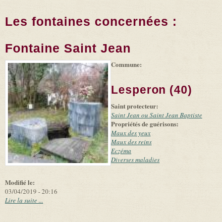
Les fontaines concernées :
Fontaine Saint Jean
Commune:
(link is
|
Leaflet
+
external)
Tiles
Bing
(link is
©
-
Lesperon (40)
external)
Microsoft
and
Saint protecteur:
suppliers
Saint Jean ou Saint Jean Baptiste
Propriétés de guérisons:
Maux des yeux
Maux des reins
Eczéma
Diverses maladies
Modifié le:
03/04/2019 - 20:16
Lire la suite ...