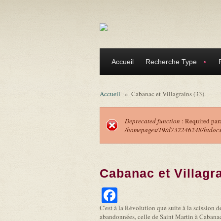
Aller au contenu principal
Accueil
Recherche Type
Accueil
»
Cabanac et Villagrains (33)
Deprecated function
: Required par
/homepages/19/d732246248/htdocs/f
Message d'erreu
Cabanac et Villagra
Facebook
C'est à la Révolution que suite à la scission
abandonnées, celle de Saint Martin à Cabanac 