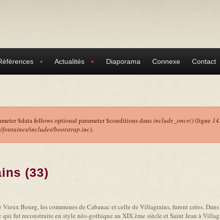
Références
Actualités
Diaporama
Connexe
Contact
ameter $data follows optional parameter $conditions dans
include_once()
(ligne
14
ontaines/includes/bootstrap.inc
).
r
ins (33)
 de Vieux Bourg, les communes de Cabanac et celle de Villagrains, furent crées. Dans
qui fut reconstruite en style néo-gothique au XIX ème siècle et Saint Jean à Villag