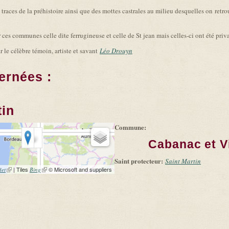
aces de la préhistoire ainsi que des mottes castrales au milieu desquelles on retrou
r ces communes celle dite ferrugineuse et celle de St jean mais celles-ci ont été priv
 le célèbre témoin, artiste et savant
Léo Drouyn
ernées :
tin
Commune:
Cabanac et Vi
Saint protecteur:
Saint Martin
(link is external)
| Tiles
(link is external)
© Microsoft and suppliers
let
Bing