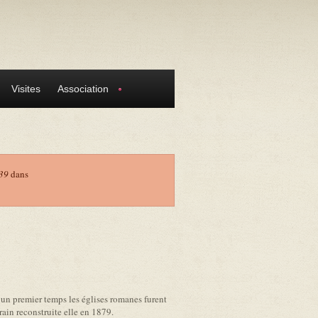
Visites
Association
39
dans
 un premier temps les églises romanes furent
rain reconstruite elle en 1879.