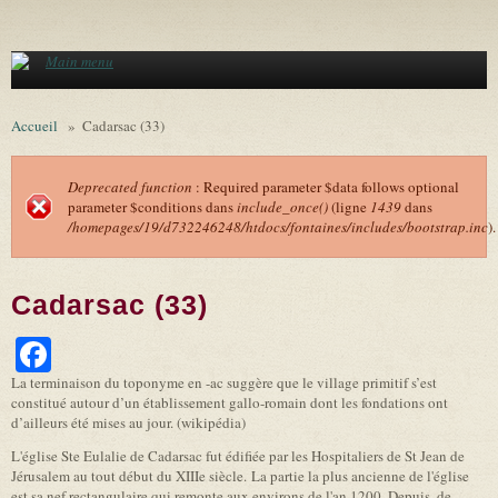
Aller au contenu principal
Main menu
Accueil
»
Cadarsac (33)
Deprecated function
: Required parameter $data follows optional
parameter $conditions dans
include_once()
(ligne
1439
dans
Message d'erreur
/homepages/19/d732246248/htdocs/fontaines/includes/bootstrap.inc
).
Cadarsac (33)
Facebook
La terminaison du toponyme en -ac suggère que le village primitif s’est
constitué autour d’un établissement gallo-romain dont les fondations ont
d’ailleurs été mises au jour. (wikipédia)
L'église Ste Eulalie de Cadarsac fut édifiée par les Hospitaliers de St Jean de
Jérusalem au tout début du XIIIe siècle. La partie la plus ancienne de l'église
est sa nef rectangulaire qui remonte aux environs de l'an 1200. Depuis, de