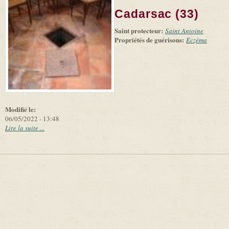
(link is
©
-
Cadarsac (33)
external)
Microsoft
and
Saint protecteur:
suppliers
Saint Antoine
Propriétés de guérisons:
Eczéma
Modifié le:
06/05/2022 - 13:48
Lire la suite ...