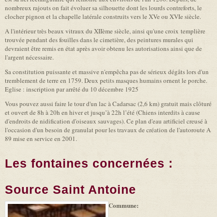
nombreux rajouts on fait évoluer sa silhouette dont les lourds contreforts, le
clocher pignon et la chapelle latérale construits vers le XVe ou XVIe siècle.
A l'intérieur très beaux vitraux du XIIème siècle, ainsi qu'une croix templière
trouvée pendant des fouilles dans le cimetière, des peintures murales qui
devraient être remis en état après avoir obtenu les autorisations ainsi que de
l'argent nécessaire.
Sa constitution puissante et massive n'empêcha pas de sérieux dégâts lors d'un
tremblement de terre en 1759. Deux petits masques humains ornent le porche.
Eglise : inscription par arrêté du 10 décembre 1925
Vous pouvez aussi faire le tour d'un lac à Cadarsac (2,6 km) gratuit mais clôturé
et ouvert de 8h à 20h en hiver et jusqu’à 22h l’été (Chiens interdits à cause
d'endroits de nidification d'oiseaux sauvages). Ce plan d'eau artificiel creusé à
l'occasion d'un besoin de granulat pour les travaux de création de l'autoroute A
89 mise en service en 2001.
Les fontaines concernées :
Source Saint Antoine
Commune:
(link is
|
Leaflet
+
external)
Tiles
Bing