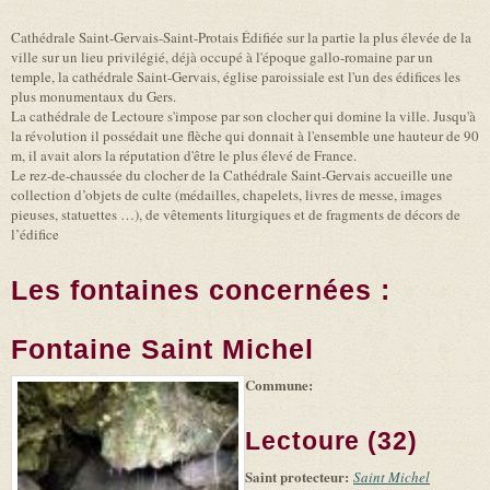
Cathédrale Saint-Gervais-Saint-Protais Édifiée sur la partie la plus élevée de la
ville sur un lieu privilégié, déjà occupé à l'époque gallo-romaine par un
temple, la cathédrale Saint-Gervais, église paroissiale est l'un des édifices les
plus monumentaux du Gers.
La cathédrale de Lectoure s'impose par son clocher qui domine la ville. Jusqu'à
la révolution il possédait une flèche qui donnait à l'ensemble une hauteur de 90
m, il avait alors la réputation d'être le plus élevé de France.
Le rez-de-chaussée du clocher de la Cathédrale Saint-Gervais accueille une
collection d’objets de culte (médailles, chapelets, livres de messe, images
pieuses, statuettes …), de vêtements liturgiques et de fragments de décors de
l’édifice
Les fontaines concernées :
Fontaine Saint Michel
Commune:
(link is
|
Leaflet
+
external)
Tiles
Bing
(link is
©
-
Lectoure (32)
external)
Microsoft
and
Saint protecteur:
suppliers
Saint Michel