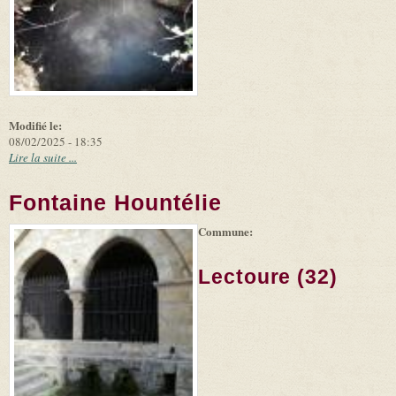
Modifié le:
08/02/2025 - 18:35
Lire la suite ...
Fontaine Hountélie
Commune:
(link is
|
Leaflet
+
external)
Tiles
Bing
(link is
©
-
Lectoure (32)
external)
Microsoft
and
suppliers