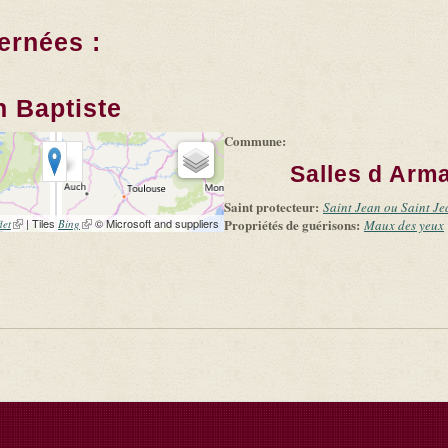
ernées :
n Baptiste
Commune:
Salles d Arm
Saint protecteur:
Saint Jean ou Saint Je
(link is external)
| Tiles
(link is external)
© Microsoft and suppliers
Propriétés de guérisons:
let
Bing
Maux des yeux