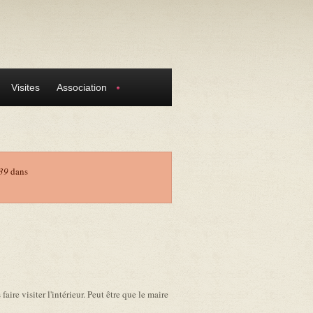
Visites
Association
39
dans
aire visiter l'intérieur. Peut être que le maire