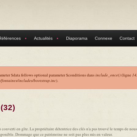
Références
Actualités
Diaporama
Connexe
Contact
ameter $data follows optional parameter $conditions dans
include_once()
(ligne
14
ontaines/includes/bootstrap.inc
).
r
(32)
converti en gîte. La propriétaire détentrice des clés n'a pas trouvé le temps de nous f
isponible. Dommage que ce patrimoine ne soit pas plus mis en valeur.