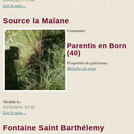
03/09/2025 - 15:00
Lire la suite ...
Source la Maïane
Commune:
(link is
|
Leaflet
+
external)
Tiles
Bing
(link is
©
-
Parentis en Born
external)
Microsoft
and
(40)
suppliers
Propriétés de guérisons:
Maladies de peau
Modifié le:
03/10/2019 - 07:20
Lire la suite ...
Fontaine Saint Barthélemy