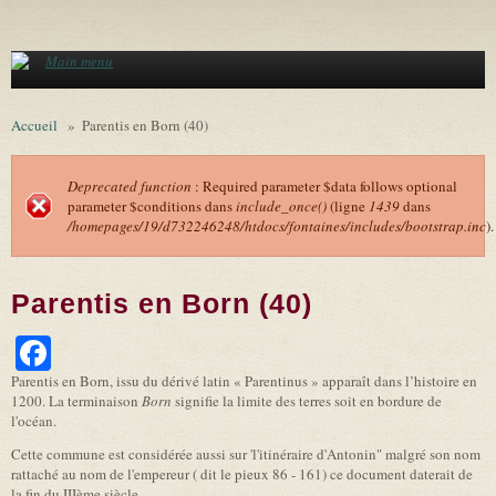
Aller au contenu principal
Main menu
Accueil
»
Parentis en Born (40)
Deprecated function
: Required parameter $data follows optional
parameter $conditions dans
include_once()
(ligne
1439
dans
Message d'erreur
/homepages/19/d732246248/htdocs/fontaines/includes/bootstrap.inc
).
Parentis en Born (40)
Facebook
Parentis en Born, issu du dérivé latin « Parentinus » apparaît dans l’histoire en
1200. La terminaison
Born
signifie la limite des terres soit en bordure de
l'océan.
Cette commune est considérée aussi sur 'l'itinéraire d'Antonin" malgré son nom
rattaché au nom de l'empereur ( dit le pieux 86 - 161) ce document daterait de
la fin du IIIème siècle.