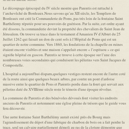
Le découpage épiscopal du IV siècle montre que Parentis est rattaché à
l’archevêché de Bordeaux.Nous savons qu’au XII siècle, les Templiers de
Bordeaux ont créé la Commanderie de Poms, pas très loin de la fontaine Saint
Barthélemy réputée pour ses pouvoirs de guérison. Par la suite, cet ordre ayant
été dissous, la commanderie devint la propriété des chevaliers de Saint Jean de
Jérusalem. On trouve sa trace dans le testament d’Amanieu IV d’Albret du 25
Juillet 1262 qui faisait un don de cent sols à l’Hôpital de Poms qui est un
quartier de notre commune. Vers 1860, les fondations de la chapelle en ruines
étaient encore visibles et une maison s’appelait encore « l’espitaou » ce qui
signifie hôpital en gascon. Parentis se trouve à cette époque sur l’une des
nombreuses voies secondaires qui conduisent les pèlerins vers Saint Jacques de
Compostelle.
L'hospital a aujourd'hui disparu,quelques vestiges restent encore de l'autre coté
de la route ainsi que quelques beaux arbres, par contre un pont d'ardoise
massive entre le quartier de Pons et Parentis perdu dans la foret qui servait aux
pélerins daté du XVIIIème siècle reste le témoin d'une époque révolue.
La commune de Parentis et des bénévoles dévoués font visiter les endroits
anciens de Parentis et notemment une église pleine de trésors que le guide vous
fera découvrir.
Une autre fontaine Saint Barthélémy aurait existé près du Bourg mais
l'agrandissement du dépot d'une fabrique de charbon de bois on a fait perdre la
trace, seul un calvaire partiellement démoli au ras de la cloture démontre que