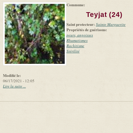
Commune:
(link is
|
Leaflet
+
external)
Tiles
Bing
Teyjat (24)
(link is
©
-
external)
Microsoft
Saint protecteur:
Sainte Marguerite
and
Propriétés de guérisons:
suppliers
peurs, angoisses
Rhumatismes
Rachitisme
Stérilité
Modifié le:
06/17/2021 - 12:05
Lire la suite ...