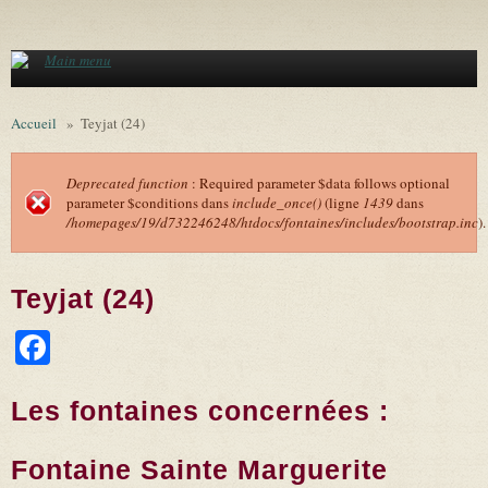
Aller au contenu principal
Main menu
Accueil
»
Teyjat (24)
Deprecated function
: Required parameter $data follows optional
parameter $conditions dans
include_once()
(ligne
1439
dans
Message d'erreur
/homepages/19/d732246248/htdocs/fontaines/includes/bootstrap.inc
).
Teyjat (24)
Facebook
Les fontaines concernées :
Fontaine Sainte Marguerite