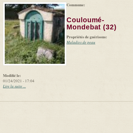
Commune:
(link is
|
Leaflet
+
external)
Tiles
Bing
(link is
©
-
Couloumé-
external)
Microsoft
and
Mondebat (32)
suppliers
Propriétés de guérisons:
Maladies de peau
Modifié le:
01/24/2021 - 17:04
Lire la suite ...