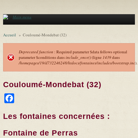
Aller au contenu principal
Main menu
Accueil
»
Couloumé-Mondebat (32)
Deprecated function
: Required parameter $data follows optional
parameter $conditions dans
include_once()
(ligne
1439
dans
Message d'erreur
/homepages/19/d732246248/htdocs/fontaines/includes/bootstrap.inc
).
Couloumé-Mondebat (32)
Facebook
Les fontaines concernées :
Fontaine de Perras