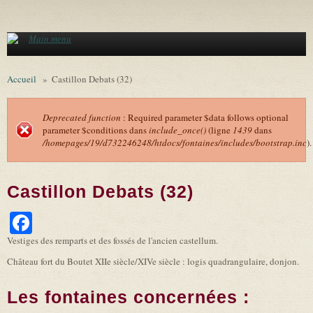
Aller au contenu principal
Main menu
Accueil
»
Castillon Debats (32)
Deprecated function
: Required parameter $data follows optional
parameter $conditions dans
include_once()
(ligne
1439
dans
Message d'erreur
/homepages/19/d732246248/htdocs/fontaines/includes/bootstrap.inc
).
Castillon Debats (32)
Facebook
Vestiges des remparts et des fossés de l'ancien castellum.
Château fort du Boutet XIIe siècle/XIVe siècle : logis quadrangulaire, donjon.
Les fontaines concernées :