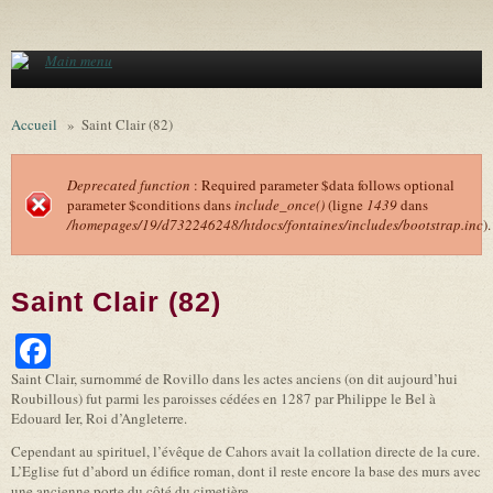
Aller au contenu principal
Main menu
Accueil
»
Saint Clair (82)
Deprecated function
: Required parameter $data follows optional
parameter $conditions dans
include_once()
(ligne
1439
dans
Message d'erreur
/homepages/19/d732246248/htdocs/fontaines/includes/bootstrap.inc
).
Saint Clair (82)
Facebook
Saint Clair, surnommé de Rovillo dans les actes anciens (on dit aujourd’hui
Roubillous) fut parmi les paroisses cédées en 1287 par Philippe le Bel à
Edouard Ier, Roi d’Angleterre.
Cependant au spirituel, l’évêque de Cahors avait la collation directe de la cure.
L’Eglise fut d’abord un édifice roman, dont il reste encore la base des murs avec
une ancienne porte du côté du cimetière…