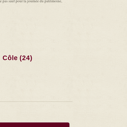
e pas sauf pour la journée du patrimoine,
 Côle (24)