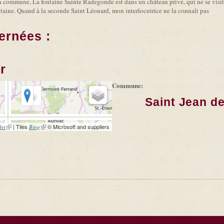
la commune, La fontaine Sainte Radegonde est dans un château privé, qui ne se visit
fontaine. Quand à la seconde Saint Léonard, mon interlocutrice ne la connaît pas
ernées :
r
Commune:
Saint Jean de
(link is external)
| Tiles
(link is external)
© Microsoft and suppliers
let
Bing