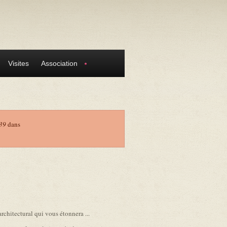
Visites
Association
39
dans
chitectural qui vous étonnera ...