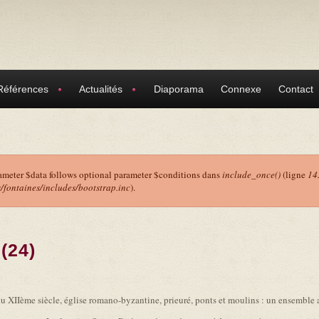
Références
Actualités
Diaporama
Connexe
Contact
ameter $data follows optional parameter $conditions dans
include_once()
(ligne
14
ontaines/includes/bootstrap.inc
).
r
(24)
 XIIème siècle, église romano-byzantine, prieuré, ponts et moulins : un ensemble ar