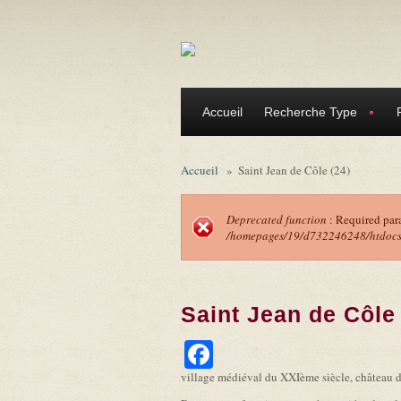
Aller au contenu principal
Accueil
Recherche Type
Accueil
»
Saint Jean de Côle (24)
Deprecated function
: Required par
/homepages/19/d732246248/htdocs/f
Message d'erreu
Saint Jean de Côle 
Facebook
village médiéval du XXIème siècle, château du