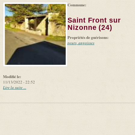
Commune:
(link is
|
Leaflet
+
external)
Tiles
Bing
(link is
©
-
Saint Front sur
external)
Microsoft
and
Nizonne (24)
suppliers
Propriétés de guérisons:
peurs, angoisses
Modifié le:
11/13/2022 - 22:52
Lire la suite ...