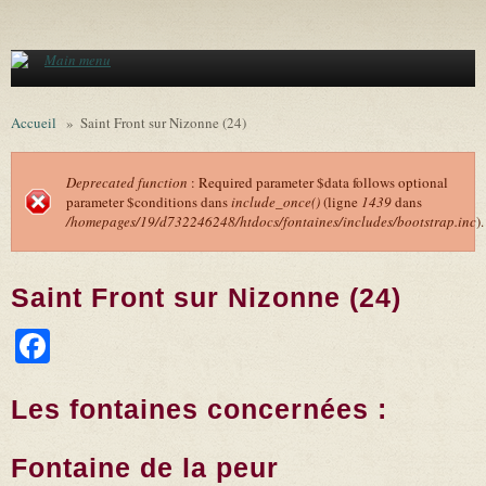
Aller au contenu principal
Main menu
Accueil
»
Saint Front sur Nizonne (24)
Deprecated function
: Required parameter $data follows optional
parameter $conditions dans
include_once()
(ligne
1439
dans
Message d'erreur
/homepages/19/d732246248/htdocs/fontaines/includes/bootstrap.inc
).
Saint Front sur Nizonne (24)
Facebook
Les fontaines concernées :
Fontaine de la peur