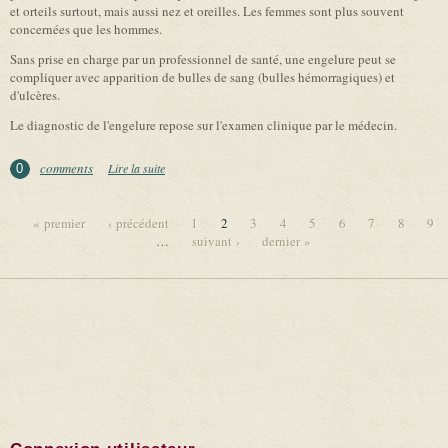
et orteils surtout, mais aussi nez et oreilles. Les femmes sont plus souvent
concernées que les hommes.
Sans prise en charge par un professionnel de santé, une engelure peut se
compliquer avec apparition de bulles de sang (bulles hémorragiques) et
d'ulcères.
Le diagnostic de l'engelure repose sur l'examen clinique par le médecin.
comments
Lire la suite
de Engelures
0
« premier
‹ précédent
1
2
3
4
5
6
7
8
9
…
suivant ›
dernier »
Pages