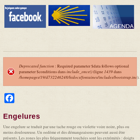
Deprecated function
: Required parameter $data follows optional
parameter $conditions dans
include_once()
(ligne
1439
dans
Message d'erreur
/homepages/19/d732246248/htdocs/fontaines/includes/bootstrap.inc
).
Facebook
Engelures
Une engelure se traduit par une tache rouge ou violette voire noire, plus ou
moins douloureuse. Un oedème et des démangeaisons peuvent aussi être
présents. Les zones les plus fréquemment touchées sont les extrémités : doigts