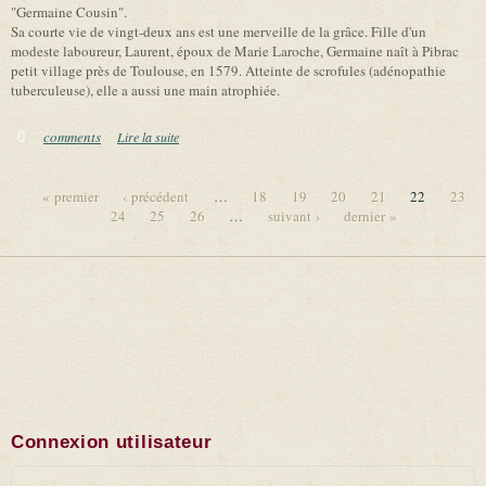
"Germaine Cousin".
Sa courte vie de vingt-deux ans est une merveille de la grâce. Fille d'un
modeste laboureur, Laurent, époux de Marie Laroche, Germaine naît à Pibrac
petit village près de Toulouse, en 1579. Atteinte de scrofules (adénopathie
tuberculeuse), elle a aussi une main atrophiée.
comments
Lire la suite
de Sainte Germaine de Pibrac
0
« premier
‹ précédent
…
18
19
20
21
22
23
24
25
26
…
suivant ›
dernier »
Pages
Connexion utilisateur