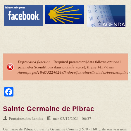
Deprecated function
: Required parameter $data follows optional
parameter $conditions dans
include_once()
(ligne
1439
dans
Message d'erreur
/homepages/19/d732246248/htdocs/fontaines/includes/bootstrap.inc
).
Facebook
Sainte Germaine de Pibrac
Fontaines des Landes
mer, 02/17/2021 - 06:37
Germaine de Pibrac ou Sainte Germaine Cousin (1579 - 1601), de son vrai nom