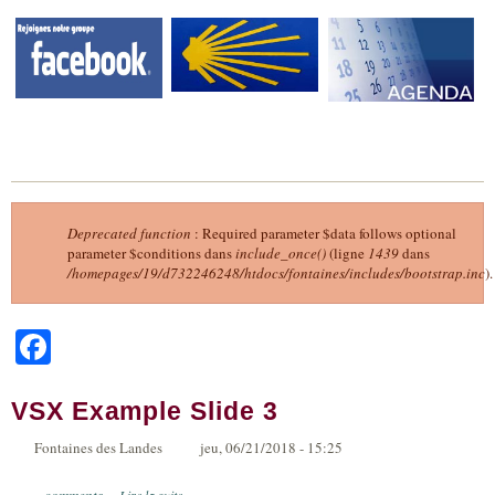
Deprecated function
: Required parameter $data follows optional
parameter $conditions dans
include_once()
(ligne
1439
dans
Message d'erreur
/homepages/19/d732246248/htdocs/fontaines/includes/bootstrap.inc
).
Facebook
VSX Example Slide 3
Fontaines des Landes
jeu, 06/21/2018 - 15:25
comments
Lire la suite
de VSX Example Slide 3