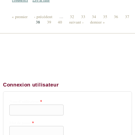
0
« premier
‹ précédent
…
32
33
34
35
36
37
38
39
40
suivant ›
dernier »
Pages
Connexion utilisateur
Nom d'utilisateur
*
Mot de passe
*