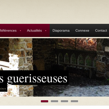
Références
Actualités
Diaporama
Connexe
Contact
s guerisseuses
aines