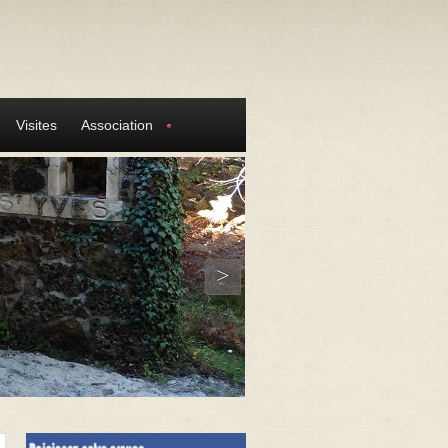
Visites
Association
>
St Gui
Laglorieuse