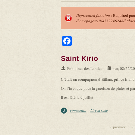
Deprecated function
: Required par
/homepages/19/d732246248/htdocs/f
Message d'erreu
Facebook
Saint Kirio
Fontaines des Landes
mar, 08/22/20
C’était un compagnon d’Efflam, prince irlandai
On l’invoque pour la guérison de plaies et pana
Il est fêté le 9 juillet
comments
Lire la suite
de Saint Kirio
0
« premier
‹