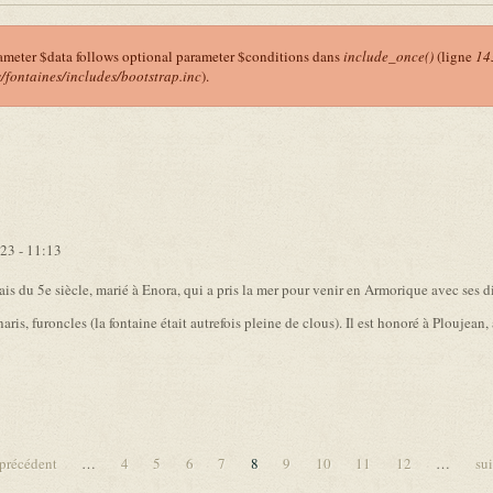
ameter $data follows optional parameter $conditions dans
include_once()
(ligne
14
ontaines/includes/bootstrap.inc
).
r
23 - 11:13
s du 5e siècle, marié à Enora, qui a pris la mer pour venir en Armorique avec ses di
ris, furoncles (la fontaine était autrefois pleine de clous). Il est honoré à Ploujean,
 précédent
…
4
5
6
7
8
9
10
11
12
…
sui