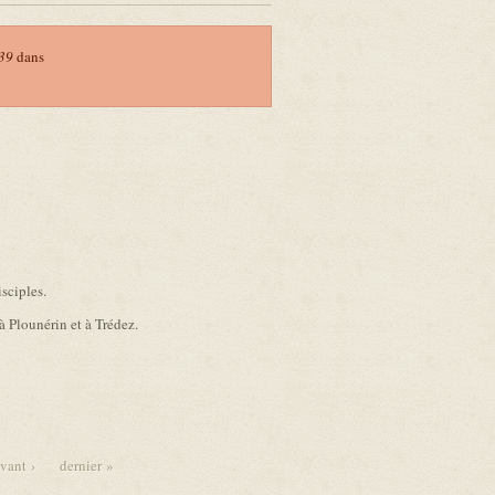
39
dans
sciples.
 à Plounérin et à Trédez.
vant ›
dernier »