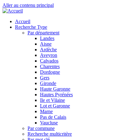
Aller au contenu principal
Accueil
Recherche Type
Par département
Landes
Aisne
Ardèche
Aveyron
Calvados
Charentes
Dordogne
Gers
Gironde
Haute Garonne
Hautes Pyrénées
Ile et Vilaine
Lot et Garonne
Marne
Pas de Calais
Vaucluse
Par commune
Recherche multicritère
Par mot clé