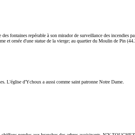
 des fontaines repérable à son mirador de surveillance des incendies pa
 et ornée d'une statue de la vierge; au quartier du Moulin de Pin (4
ladies. L'église d'Ychoux a aussi comme saint patronne Notre Dame.
es chiffons pendus aux branches des arbres avoisinants. N'Y TOUCHEZ