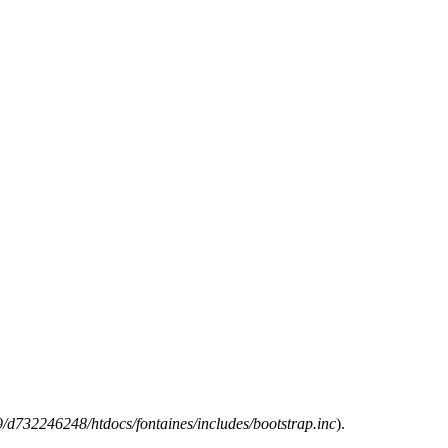
/d732246248/htdocs/fontaines/includes/bootstrap.inc
).