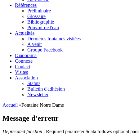
Références
Préliminaire
Glossaire
Bibliographie
Pouvoir de l'eau
Actualités
Dernières fontaines visitées
A venir
Groupe Facebook
Diaporama
Connexe
Contact
Visites
Association
Statuts
Bulletin d'adhésion
Newsletter
Accueil
»
Fontaine Notre Dame
Message d'erreur
Deprecated function
: Required parameter $data follows optional par