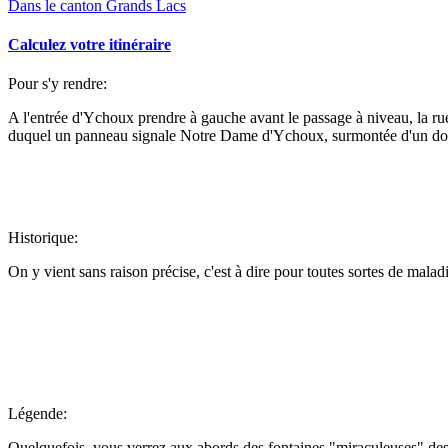
Dans le canton Grands Lacs
Calculez votre itinéraire
Pour s'y rendre:
A l'entrée d'Ychoux prendre à gauche avant le passage à niveau, la rue
duquel un panneau signale Notre Dame d'Ychoux, surmontée d'un dome
Historique:
On y vient sans raison précise, c'est à dire pour toutes sortes de ma
Légende:
Quelquefois, vous verrez aux abords des fontaines "miraculeuses" d