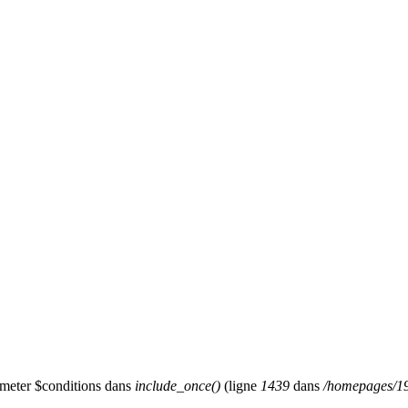
ameter $conditions dans
include_once()
(ligne
1439
dans
/homepages/19