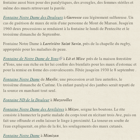
fontaine aussi bien pour des paralytiques, des aveugles, des femmes stériles et
même des muets retrouvant la parole.
Fontaine Notre Dame des Douleurs
à
Garrosse
eau légèrement sulfureuse. Un
cas de guérison de maux de rein d'une personne de Mont de Marsan. Jusqu'en
1960 deux processions se rendaient à la fontaine le lundi de Pentecôte et le
troisième dimanche de Septembre.
Fontaine Notre Dame à
Larrivière Saint Savin
, près de la chapelle du rugby,
appropriée pour les maladies de peau.
Fontaine de Notre Dame de Yons
(link is external)
à
Lit et Mixe
près de la maison forestière
d'Yons, une eau riche en fer lui confère des bienfaits pour les maux d'estomac et
pour la remise en forme des convalescents. Fêtée jusqu'en 1930 le 8 septembre .
Fontaine Notre Dame
de
Maylis
; une procession avait lieu autrefois, le
troisième dimanche de Carême. Un enfant paralysé des jambes serait reparti de
la source en marchant tout seul.
Fontaine ND de la Douleur
à
Mazerolles
Fontaine Notre Dame des Argilières
à
Mézos
, soigne les boutons. Le rite
consiste à humecter la partie malade du corps tout en récitant trois Ave, puis on
fait une offrande et enfin laisser le linge à proximité. La teneur en soufre de
l'eau expliquerait, en plus de la foi, les soulagements des maux cutanés.
Fontaine Notre Dame
à
Mimizan