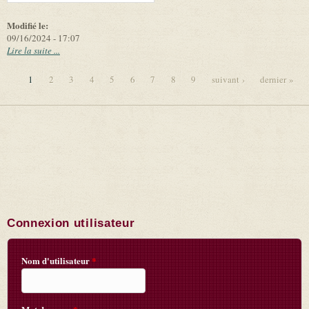
Modifié le:
09/16/2024 - 17:07
Lire la suite ...
1
2
3
4
5
6
7
8
9
suivant ›
dernier »
Pages
Connexion utilisateur
Nom d'utilisateur
*