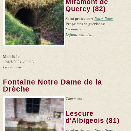
-
Miramont de
external)
Microsoft
and
Quercy (82)
suppliers
Saint protecteur:
Notre Dame
Propriétés de guérisons:
Fécondité
Enfants malades
Modifié le:
12/05/2024 - 09:13
Lire la suite ...
Fontaine Notre Dame de la
Drèche
Commune:
(link is
|
Leaflet
+
external)
Tiles
Bing
(link is
©
-
Lescure
external)
Microsoft
and
d'Albigeois (81)
suppliers
Saint protecteur:
Notre Dame