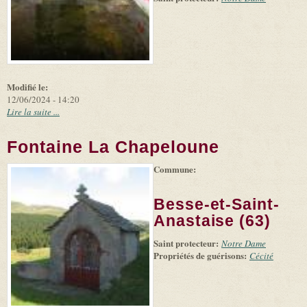
Modifié le:
12/06/2024 - 14:20
Lire la suite ...
Fontaine La Chapeloune
Commune:
(link is
|
Leaflet
+
external)
Tiles
Bing
(link is
©
-
Besse-et-Saint-
external)
Microsoft
and
Anastaise (63)
suppliers
Saint protecteur:
Notre Dame
Propriétés de guérisons:
Cécité