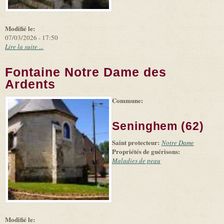
Modifié le:
07/03/2026 - 17:50
Lire la suite ...
Fontaine Notre Dame des
Ardents
Commune:
(link is
|
Leaflet
+
external)
Tiles
Bing
(link is
©
-
Seninghem (62)
external)
Microsoft
and
Saint protecteur:
suppliers
Notre Dame
Propriétés de guérisons:
Maladies de peau
Modifié le: