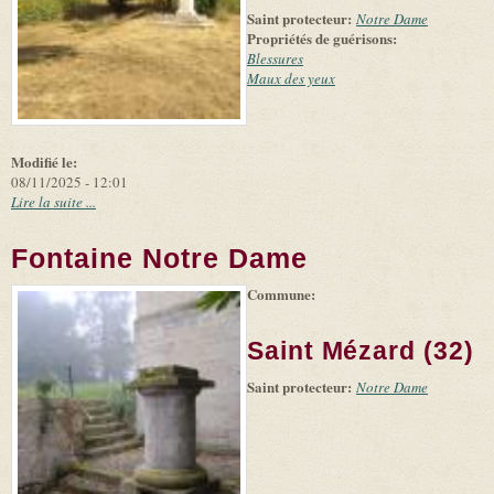
Saint protecteur:
Notre Dame
Propriétés de guérisons:
Blessures
Maux des yeux
Modifié le:
08/11/2025 - 12:01
Lire la suite ...
Fontaine Notre Dame
Commune:
(link is
|
Leaflet
+
external)
Tiles
Bing
(link is
©
-
Saint Mézard (32)
external)
Microsoft
and
Saint protecteur:
suppliers
Notre Dame