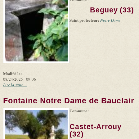
+
external)
Tiles
Bing
Beguey (33)
(link is
©
-
external)
Microsoft
Saint protecteur:
Notre Dame
and
suppliers
Modifié le:
08/24/2025 - 09:06
Lire la suite ...
Fontaine Notre Dame de Bauclair
Commune:
(link is
|
Leaflet
+
external)
Tiles
Bing
(link is
©
-
Castet-Arrouy
external)
Microsoft
and
(32)
suppliers