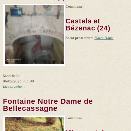
Commune:
(link is
|
Leaflet
+
external)
Tiles
Bing
(link is
©
-
Castels et
external)
Microsoft
and
Bézenac (24)
suppliers
Saint protecteur:
Notre Dame
Modifié le:
06/05/2025 - 06:00
Lire la suite ...
Fontaine Notre Dame de
Bellecassagne
Commune:
(link is
|
Leaflet
+
external)
Tiles
Bing
(link is
©