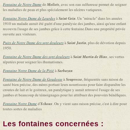
Fontaine de Notre Dame
de
Moliets
, avec son eau sulfureuse permet de soigner
les maladies de peau et plus spécialement les ulcères variqueux.
Fontaine Notre Dame de Lourdes
à
Saint Gein
. Un "miracle" dans les années
1910 un malade aurait été guéri d'une paralysie des jambes, ainsi qu'une enfant
recouvra l'usage de ses jambes grâce à cette fontaine.Dans une propriété privée
ouverte aux visiteurs.
Puits de Notre Dame des sept douleurs
à
Saint Justin
, plus de dévotion depuis
1950.
Fontaine de Notre Dame des sept douleurs
à
Saint Martin de Hinx
, ses vertus
réputées pour soigner les rhumatismes.
Fontaine Notre Dame de la Pitié
à
Sarbazan
Fontaine de Notre Dame de Goudosse
à
Souprosse
, fréquentée sans raison de
santé bien précise, des mères portant leurs nourrissons pour faire disparaître les
croutes de lait et le goitreux, un paralytique y aurait retrouvé l'usage de ses
jambes et beaucoup de témoignages pour lui attribuer des pouvoirs bénéfiques.
Fontaine Notre Dame
d'
Ychoux
. On y vient sans raison précise, c'est à dire pour
toutes sortes de maladies
Les fontaines concernées :