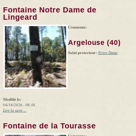
Fontaine Notre Dame de
Lingeard
Commune:
Argelouse (40)
Saint protecteur:
Notre Dame
Modifié le:
04/18/2026 - 08:48
Lire la suite ...
Fontaine de la Tourasse
Commune:
(link is
|
Leaflet