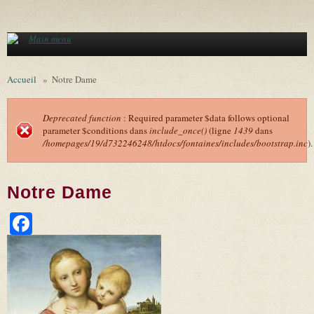
Aller au contenu principal
Main menu
Accueil
»
Notre Dame
Deprecated function
: Required parameter $data follows optional
parameter $conditions dans
include_once()
(ligne
1439
dans
Message d'erreur
/homepages/19/d732246248/htdocs/fontaines/includes/bootstrap.inc
).
Notre Dame
Facebook