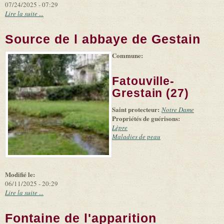
07/24/2025 - 07:29
Lire la suite ...
Source de l abbaye de Gestain
Commune:
(link is
|
Leaflet
+
external)
Tiles
Bing
(link is
©
-
Fatouville-
external)
Microsoft
and
Grestain (27)
suppliers
Saint protecteur:
Notre Dame
Propriétés de guérisons:
Lèpre
Maladies de peau
Modifié le:
06/11/2025 - 20:29
Lire la suite ...
Fontaine de l'apparition