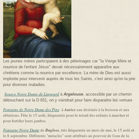
Les jeunes mères participaient à des pèlerinages car "la Vierge Mère et
nourrice de l'enfant Jésus" devait nécessairement apparaître aux
chrétiens comme la nourrice par excellence. La mère de Dieu est aussi
implorée pour intervenir auprès de tous les Saints, c'est ainsi qu'on la prie
pour diverses maladies.
Source Notre Dame de Lingeard
à
Argelouse
, accessible par un chemin
débouchant sur la D 651, on y viendrait pour faire disparaitre les verrues
Fontaine de Notre Dame des Pins
à
Aurice
eau destinée à la boisson et aux
ablutions. Fête le 15 août, fréquentée pour le retard des enfants à marcher et
pour fortifier leurs jambes.
Fontaine Notre Dame
de
Buglose
, très fréquentée au mois de mai, le 15 août et
le 8 septembre. Différents "miracles" sont attribués au pouvoir de l'eau de la