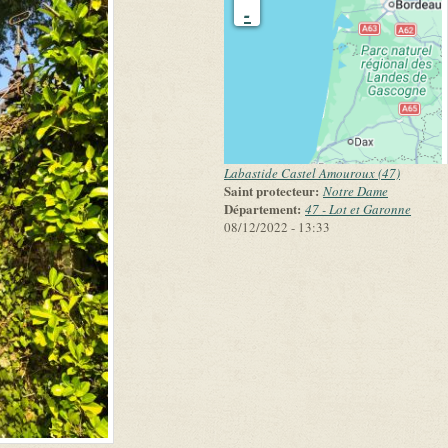
-
Labastide Castel Amouroux (47)
Saint protecteur:
Notre Dame
Département:
47 - Lot et Garonne
08/12/2022 - 13:33