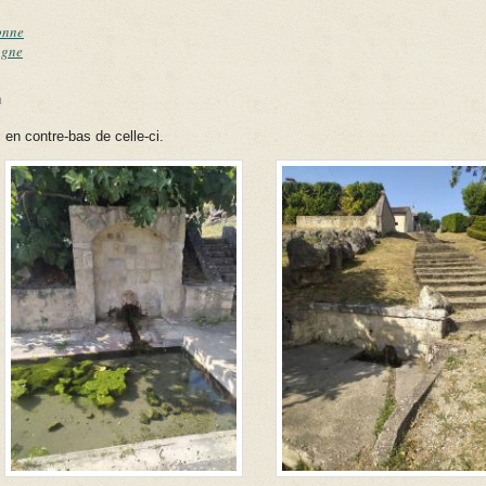
onne
ogne
link is external)
 en contre-bas de celle-ci.