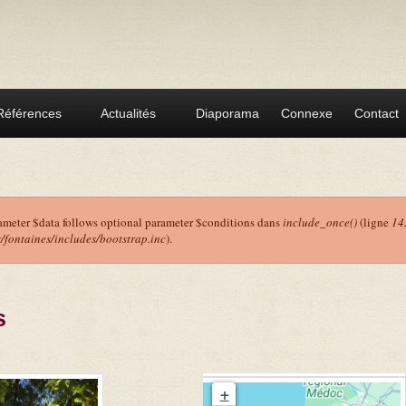
Références
Actualités
Diaporama
Connexe
Contact
ameter $data follows optional parameter $conditions dans
include_once()
(ligne
14
ontaines/includes/bootstrap.inc
).
r
s
+