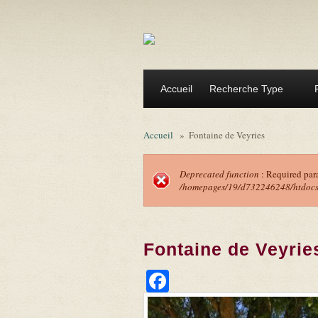
Aller au contenu principal
Accueil
Recherche Type
Accueil
»
Fontaine de Veyries
Deprecated function
: Required par
/homepages/19/d732246248/htdocs/f
Message d'erreu
Fontaine de Veyrie
Facebook