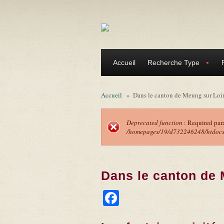
Aller au contenu principal
Accueil
Recherche Type
Accueil
»
Dans le canton de Meung sur Loi
Deprecated function
: Required par
/homepages/19/d732246248/htdocs/f
Message d'erreu
Dans le canton de 
Facebook