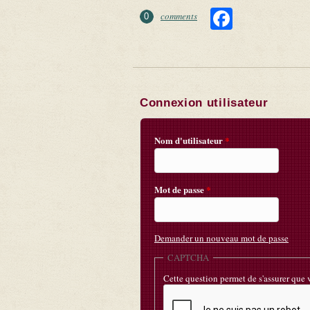
Faceboo
comments
0
Connexion utilisateur
Nom d'utilisateur
*
Mot de passe
*
Demander un nouveau mot de passe
CAPTCHA
Cette question permet de s'assurer que