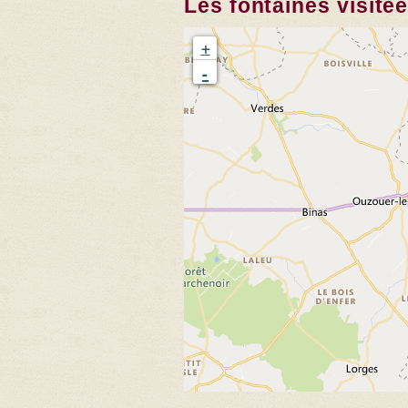
Les fontaines visité
+
-