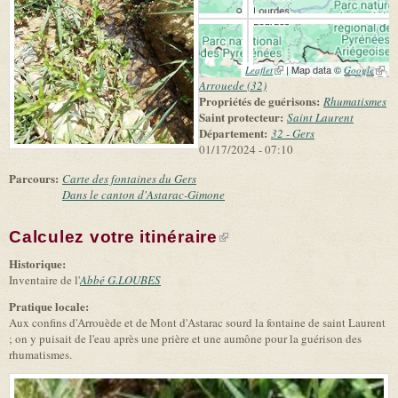
(link is external)
| Map data ©
(link 
Leaflet
Google
exter
Arrouede (32)
Propriétés de guérisons:
Rhumatismes
Saint protecteur:
Saint Laurent
Département:
32 - Gers
01/17/2024 - 07:10
Parcours:
Carte des fontaines du Gers
Dans le canton d'Astarac-Gimone
Calculez votre itinéraire
(link is external)
Historique:
Inventaire de l'
Abbé G.LOUBES
Pratique locale:
Aux confins d'Arrouède et de Mont d'Astarac sourd la fontaine de saint Laurent
; on y puisait de l'eau après une prière et une aumône pour la guérison des
rhumatismes.