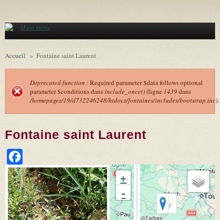
Aller au contenu principal
Main menu
Accueil
»
Fontaine saint Laurent
Deprecated function
: Required parameter $data follows optional
parameter $conditions dans
include_once()
(ligne
1439
dans
Message d'erreur
/homepages/19/d732246248/htdocs/fontaines/includes/bootstrap.inc
).
Fontaine saint Laurent
Facebook
+
-