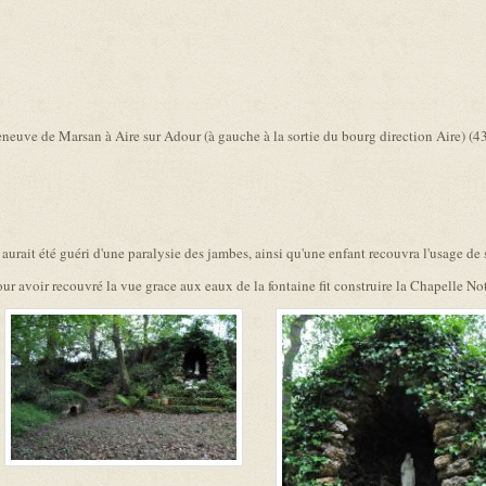
link is external)
lleneuve de Marsan à Aire sur Adour (à gauche à la sortie du bourg direction Aire
rait été guéri d'une paralysie des jambes, ainsi qu'une enfant recouvra l'usage de s
ur avoir recouvré la vue grace aux eaux de la fontaine fit construire la Chapelle N