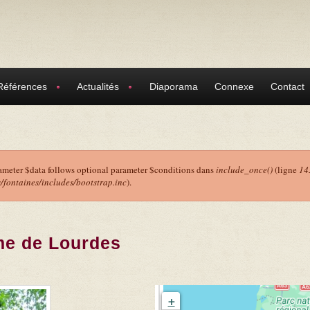
Références
Actualités
Diaporama
Connexe
Contact
ameter $data follows optional parameter $conditions dans
include_once()
(ligne
14
ontaines/includes/bootstrap.inc
).
r
me de Lourdes
+