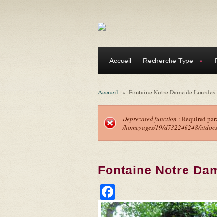
Aller au contenu principal
Accueil
Recherche Type
Accueil
»
Fontaine Notre Dame de Lourdes
Deprecated function
: Required par
/homepages/19/d732246248/htdocs/f
Message d'erreu
Fontaine Notre Da
Facebook