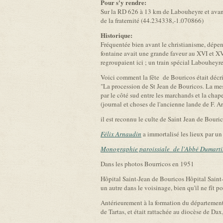
Pour s'y rendre:
Sur la RD 626 à 13 km de Labouheyre et avant 
de la fraternité (44.234338,-1.070866)
Historique:
Fréquentée bien avant le christianisme, dépe
fontaine avait une grande faveur au XVI et XV
regroupaient ici ; un train spécial Labouheyre
Voici comment la fête de Bouricos était décri
"La procession de St Jean de Bouricos. La mess
par le côté sud entre les marchands et la chapel
(journal et choses de l'ancienne lande de F. A
il est reconnu le culte de Saint Jean de Bouri
Félix Arnaudin
a immortalisé les lieux par un
Monographie paroissiale de l'Abbé Dumart
Dans les photos Bourricos en 1951
Hôpital Saint-Jean de Bouricos Hôpital Saint-J
un autre dans le voisinage, bien qu'il ne fît p
Antérieurement à la formation du département
de Tartas, et était rattachée au diocèse de Da