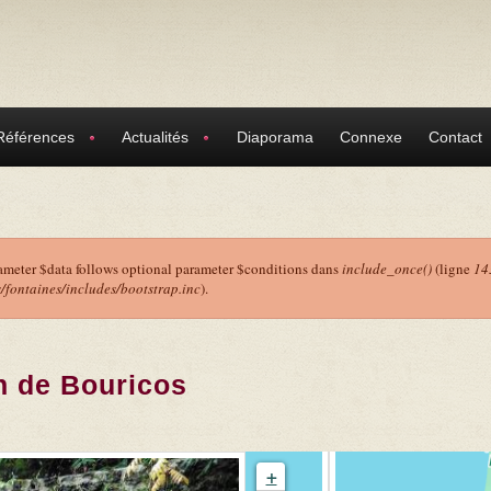
Références
Actualités
Diaporama
Connexe
Contact
ameter $data follows optional parameter $conditions dans
include_once()
(ligne
14
ontaines/includes/bootstrap.inc
).
r
n de Bouricos
+