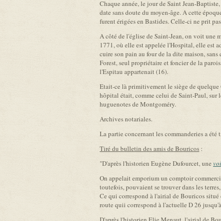
Chaque année, le jour de Saint Jean-Baptiste, i
date sans doute du moyen-âge. A cette époque,
furent érigées en Bastides. Celle-ci ne prit p
A côté de l'église de Saint-Jean, on voit une 
1771, où elle est appelée l'Hospital, elle est
cuire son pain au four de la dite maison, san
Forest, seul propriétaire et foncier de la paro
l'Espitau appartenait (16).
Etait-ce là primitivement le siège de quelque
hôpital était, comme celui de Saint-Paul, sur 
huguenotes de Montgoméry.
Archives notariales.
La partie concernant les commanderies a été ti
Tiré du bulletin des amis de Bouricos
:
"D'après l'historien Eugène Dufourcet, une
vo
On appelait emporium un comptoir commercial 
toutefois, pouvaient se trouver dans les terres
Ce qui correspond à l'airial de Bouricos situé
route quii correspond à l'actuelle D 26 jusqu
D'après l'historien Elie Menaut, l'airial de Bou