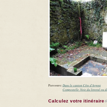
Parcours:
Dans le canton Côte d'Argent
Compostelle -Voie du littoral ou 
Calculez votre itinéraire
(