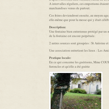
A intervalles réguliers, ces emporiums étaien
marchandises venus de partout.
Ces foires deviendront ensuite, au moyen-age, 
elle-même que pour la messe qui y était céléb
Description:
Une fontaine bien entretenue protégé par un mu
de la fontaine est encore perpétuée.
2 autres sources sont groupées : St Antoine et 
Une association entretient les lieux : Les Am
Pratique locale:
En ce qui concerne les guérisons, Mme COUSTAU
furoncles et qu'elle a été guérie