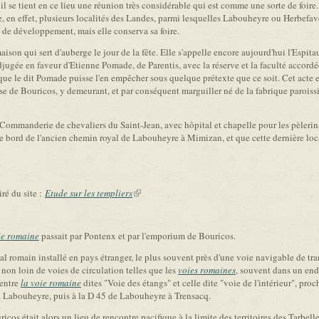
l se tient en ce lieu une réunion très considérable qui est comme une sorte de foire. 
 en effet, plusieurs localités des Landes, parmi lesquelles Labouheyre ou Herbefave
as de développement, mais elle conserva sa foire.
maison qui sert d'auberge le jour de la fête. Elle s'appelle encore aujourd'hui l'Espi
 adjugée en faveur d'Etienne Pomade, de Parentis, avec la réserve et la faculté accor
s que le dit Pomade puisse l'en empêcher sous quelque prétexte que ce soit. Cet acte
isse de Bouricos, y demeurant, et par conséquent marguiller né de la fabrique paroissi
 Commanderie de chevaliers du Saint-Jean, avec hôpital et chapelle pour les pèleri
le bord de l'ancien chemin royal de Labouheyre à Mimizan, et que cette dernière local
ré du site :
Etude sur les templiers
(link is external)
ie romaine
passait par Pontenx et par l'emporium de Bouricos.
romain installé en pays étranger, le plus souvent près d'une voie navigable de tr
, non loin de voies de circulation telles que les
voies romaines
, souvent dans un end
 entre
la voie romaine
dites "Voie des étangs" et celle dite "voie de l'intérieur", pr
'à Labouheyre, puis à la D 45 de Labouheyre à Trensacq.
ricos était alors un lieu de rencontre pacifique à la limite des territoires des Tarbell