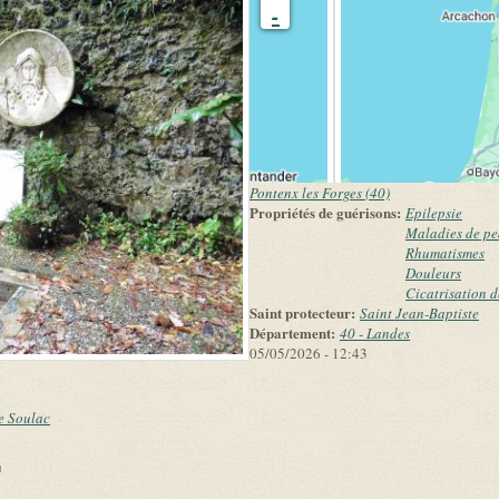
-
Pontenx les Forges (40)
Propriétés de guérisons:
Epilepsie
Maladies de p
Rhumatismes
Douleurs
Cicatrisation d
Saint protecteur:
Saint Jean-Baptiste
Département:
40 - Landes
05/05/2026 - 12:43
de Soulac
link is external)