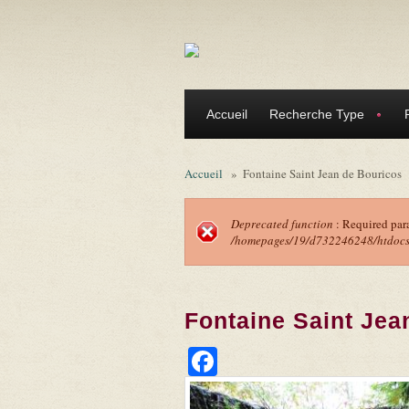
Aller au contenu principal
Accueil
Recherche Type
Accueil
»
Fontaine Saint Jean de Bouricos
Deprecated function
: Required par
/homepages/19/d732246248/htdocs/f
Message d'erreu
Fontaine Saint Jea
Facebook