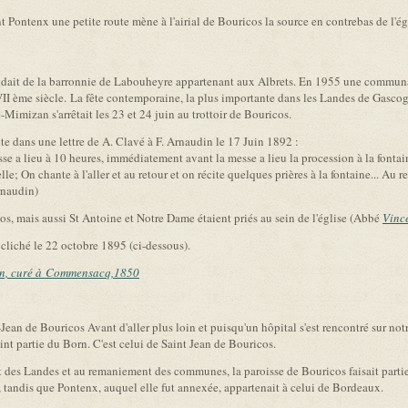
Pontenx une petite route mène à l'airial de Bouricos la source en contrebas de l'égl
ndait de la barronnie de Labouheyre appartenant aux Albrets. En 1955 une communaut
II ème siècle. La fête contemporaine, la plus importante dans les Landes de Gascog
-Mimizan s'arrêtait les 23 et 24 juin au trottoir de Bouricos.
te dans une lettre de A. Clavé à F. Arnaudin le 17 Juin 1892 :
e a lieu à 10 heures, immédiatement avant la messe a lieu la procession à la fontain
le; On chante à l'aller et au retour et on récite quelques prières à la fontaine... Au r
rnaudin)
cos, mais aussi St Antoine et Notre Dame étaient priés au sein de l'église (Abbé
Vinc
 cliché le 22 octobre 1895 (ci-dessous).
in, curé à Commensacq,1850
ean de Bouricos Avant d'aller plus loin et puisqu'un hôpital s'est rencontré sur not
oint partie du Born. C'est celui de Saint Jean de Bouricos.
 des Landes et au remaniement des communes, la paroisse de Bouricos faisait parti
x, tandis que Pontenx, auquel elle fut annexée, appartenait à celui de Bordeaux.